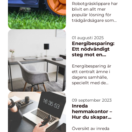
Robotgräsklippare har
blivit en allt mer
populär lösning för
trädgårdsägare som
vill ha en grön och
välskött gräsmatta
utan att behöva
01 augusti 2025
investera alltför
Energibesparing:
mycket tid och
Ett nödvändigt
energi. Dessa au...
steg mot en
hållbar framtid
Energibesparing är
ett centralt ämne i
dagens samhälle,
speciellt med de
ökande miljökraven
och stigande
energipriser. Det
09 september 2023
handlar om att
Inreda
minska
hemmakontor –
energianvändningen
Hur du skapar
genom olika tekniker
den perfekta
och metoder, vilket
arbetsplatsen i
Översikt av inreda