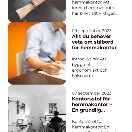
inte bara gynna...
ditt hem
hemmakontor Att
inreda hemmakontor
har blivit allt viktigare
i dagens samhälle där
många väljer att
arbeta hemifrån eller
09 september 2023
behöver en plats att
Allt du behöver
studera och fokusera
veta om ståbord
på uppgifter. Ett
för hemmakontor
välutrustat och
trivsamt
Introduktion: Att
hemmakontor kan
bygga ett
göra sto...
ergonomiskt och
hälsosamt
arbetsutrymme i
hemmet har blivit allt
viktigare under de
07 september 2023
senaste åren. Ett sätt
Kontorsstol för
att uppnå detta är
hemmakontor –
genom att använda
En grundlig
ett ståbord för
översikt
hemmakontor. I
Kontorsstol för
denna artikel kommer
hemmakontor: En
vi att ge en