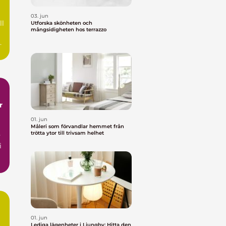
03. jun
ll
Utforska skönheten och
mångsidigheten hos terrazzo
n
01. jun
Måleri som förvandlar hemmet från
trötta ytor till trivsam helhet
v
i
01. jun
Lediga lägenheter i Ljungby: Hitta den