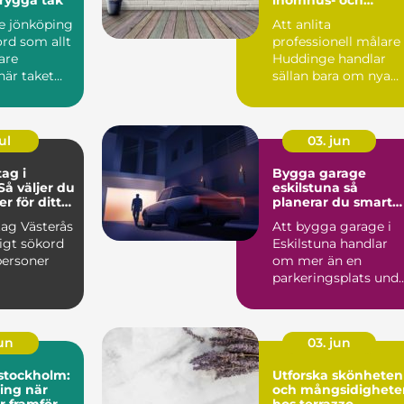
utomhusmålning
e jönköping
Att anlita
ord som allt
professionell målare 
are
Huddinge handlar
när taket
sällan bara om nya
a tydliga
färger på väggarna.
Det handla...
ul
03. jun
ag i
Bygga garage
Så väljer du
eskilstuna så
er för ditt
planerar du smart
från start
ag Västerås
Att bygga garage i
ligt sökord
Eskilstuna handlar
personer
om mer än en
parkeringsplats und
tak. Ett genomtänkt
garage ...
jun
03. jun
stockholm:
Utforska skönheten
ing när
och mångsidighete
r framför
hos terrazzo