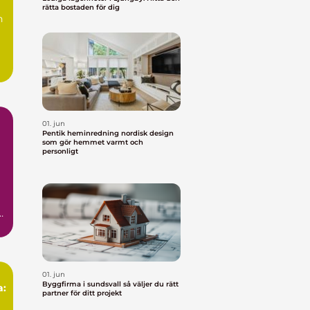
rätta bostaden för dig
n
01. jun
Pentik heminredning nordisk design
som gör hemmet varmt och
personligt
01. jun
Byggfirma i sundsvall så väljer du rätt
a:
partner för ditt projekt