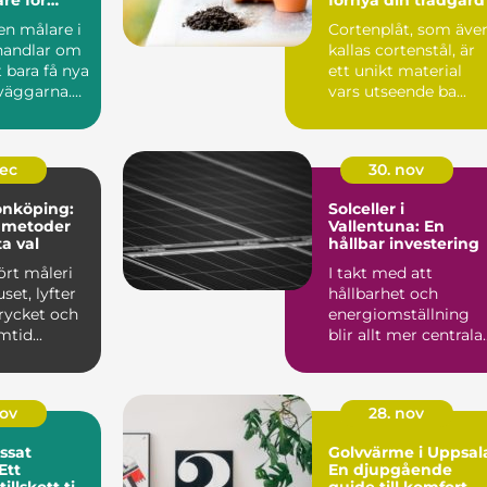
h golv
 en målare i
Cortenplåt, som äve
handlar om
kallas cortenstål, är
 bara få nya
ett unikt material
 väggarna.
vars utseende ba...
hant...
dec
30. nov
Jönköping:
Solceller i
 metoder
Vallentuna: En
a val
hållbar investering
fört måleri
I takt med att
set, lyfter
hållbarhet och
rycket och
energiomställning
tid...
blir allt mer centrala
frågor, har ...
nov
28. nov
ssat
Golvvärme i Uppsal
Ett
En djupgående
illskott till
guide till komfort