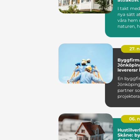
hemmet
I takt med
nya sätt a
våra hem
naturen, h
orangerier 
27. 
Byggfirma
Jönköpin
levererar 
resultat
En byggfi
Jönköping 
partner so
projektera
genomf&o
06. 
Hustillver
Skåne: by
drömhus 