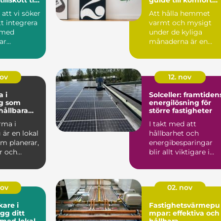
och
 att vi söker
Att hålla hemmet
energieffektivitet
tt integrera
varmt och mysigt
 med
under de kyliga
ar
månaderna är en
...
prioritet fö...
nov
12. nov
 i
Solceller: framtiden
g som
energilösning för
hållbara
större fastigheter
rma i
I takt med att
är en lokal
hållbarhet och
m planerar,
energibesparingar
r och
blir allt viktigare i
um...
samhället har Solce..
nov
02. nov
kare i
Fastighetsvärmepu
gg ditt
mpar: effektiva och
med lokal
hållbara