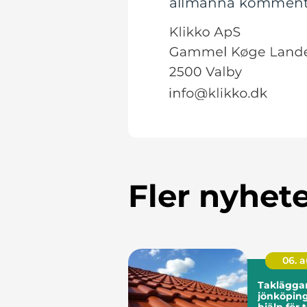
allmänna kommentare
Fler nyhet
06. 
Taklägga
jönköping erfar
hjälp för 