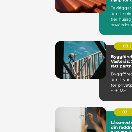
Takläggar
är ett sök
fler husäg
använder 
börjar vis
tec...
08. j
Byggföret
Västerås: 
rätt partn
projekt
Byggföret
är ett van
för privat
och f&o...
03. 
Låssmed 
din räddn
olyckan Ä