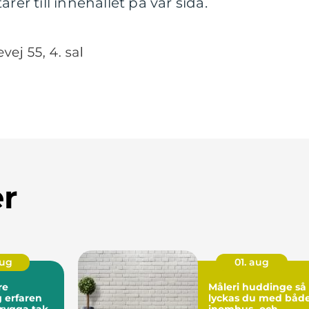
r till innehållet på vår sida.
er
aug
01. aug
re
Måleri huddinge så
en
lyckas du med båd
trygga tak
inomhus- och