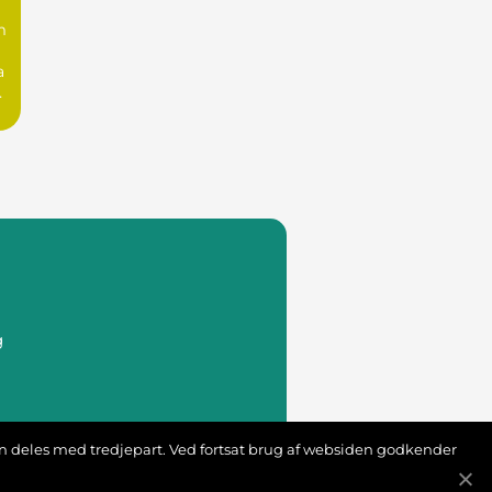
m
a
g
s
ion deles med tredjepart. Ved fortsat brug af websiden godkender