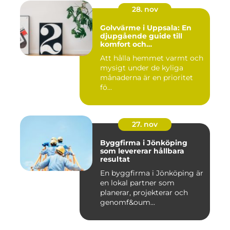
28. nov
Golvvärme i Uppsala: En
djupgående guide till
komfort och
energieffektivitet
Att hålla hemmet varmt och
mysigt under de kyliga
månaderna är en prioritet
fö...
27. nov
Byggfirma i Jönköping
som levererar hållbara
resultat
En byggfirma i Jönköping är
en lokal partner som
planerar, projekterar och
genomf&oum...