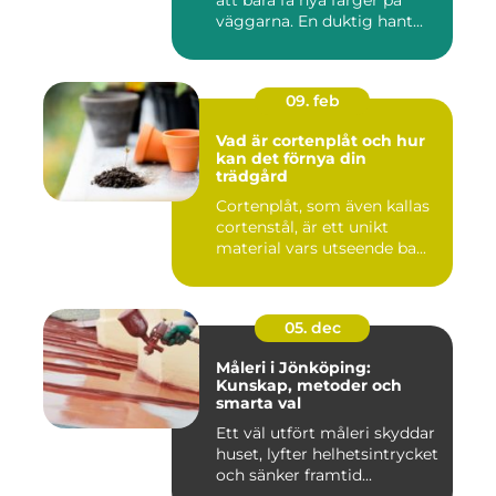
att bara få nya färger på
väggarna. En duktig hant...
09. feb
Vad är cortenplåt och hur
kan det förnya din
trädgård
Cortenplåt, som även kallas
cortenstål, är ett unikt
material vars utseende ba...
05. dec
Måleri i Jönköping:
Kunskap, metoder och
smarta val
Ett väl utfört måleri skyddar
huset, lyfter helhetsintrycket
och sänker framtid...