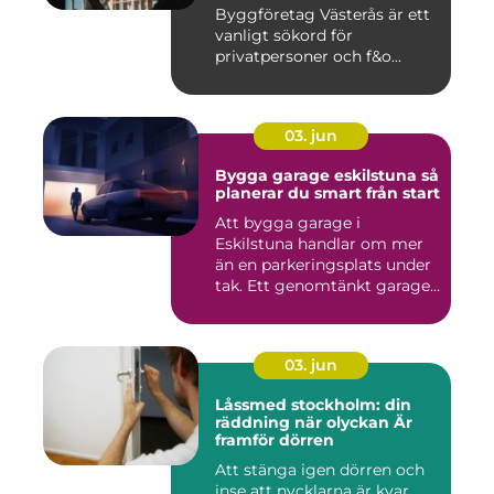
Byggföretag Västerås är ett
vanligt sökord för
privatpersoner och f&o...
03. jun
Bygga garage eskilstuna så
planerar du smart från start
Att bygga garage i
Eskilstuna handlar om mer
än en parkeringsplats under
tak. Ett genomtänkt garage
...
03. jun
Låssmed stockholm: din
räddning när olyckan Är
framför dörren
Att stänga igen dörren och
inse att nycklarna är kvar