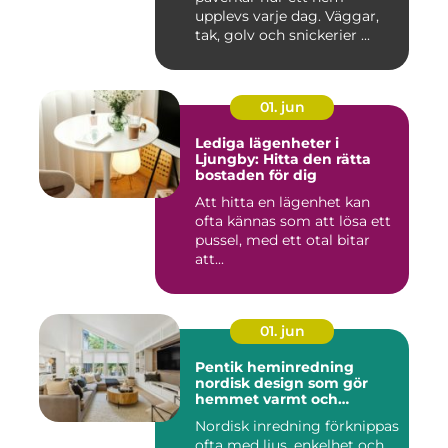
upplevs varje dag. Väggar,
tak, golv och snickerier ...
01. jun
Lediga lägenheter i
Ljungby: Hitta den rätta
bostaden för dig
Att hitta en lägenhet kan
ofta kännas som att lösa ett
pussel, med ett otal bitar
att...
01. jun
Pentik heminredning
nordisk design som gör
hemmet varmt och
personligt
Nordisk inredning förknippas
ofta med ljus, enkelhet och