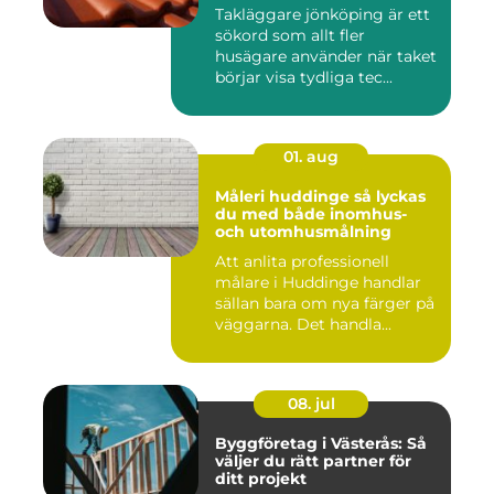
Takläggare jönköping är ett
sökord som allt fler
husägare använder när taket
börjar visa tydliga tec...
01. aug
Måleri huddinge så lyckas
du med både inomhus-
och utomhusmålning
Att anlita professionell
målare i Huddinge handlar
sällan bara om nya färger på
väggarna. Det handla...
08. jul
Byggföretag i Västerås: Så
väljer du rätt partner för
ditt projekt