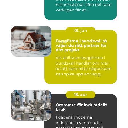
naturmaterial. Men det som
verkligen får et...
01. jun
Byggfirma i sundsvall så
väljer du rätt partner för
ditt projekt
Att anlita en byggfirma i
Sundsvall handlar om mer
än att bara hitta någon som
kan spika upp en vägg...
18. apr
Omrörare för industriellt
bruk
I dagens moderna
industriella värld spelar