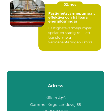
02. nov
Fastighetsvärmepumpar:
effektiva och hållbara
energilösningar
Fastighetsvärmepumpar
spelar en stadig roll i att
transformera
värmehanteringen i stora
by...
Adress