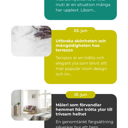
inuti är en situation många
har upplevt. Låssm...
03. jun
Utforska skönheten och
mångsidigheten hos
terrazzo
Terrazzo är en tidlös och
elegant yta som blivit allt
mer populär inom design
och inr...
01. jun
Måleri som förvandlar
hemmet från trötta ytor till
trivsam helhet
En genomtänkt färgsättning
påverkar hur ett hem