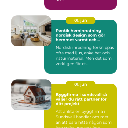
01. jun
Pentik heminredning
nordisk design som gör
hemmet varmt och
personligt
Nordisk inredning förknippas
ofta med ljus, enkelhet och
naturmaterial. Men det som
verkligen får et...
01. jun
Byggfirma i sundsvall så
väljer du rätt partner för
ditt projekt
Att anlita en byggfirma i
Sundsvall handlar om mer
än att bara hitta någon som
kan spika upp en vägg...