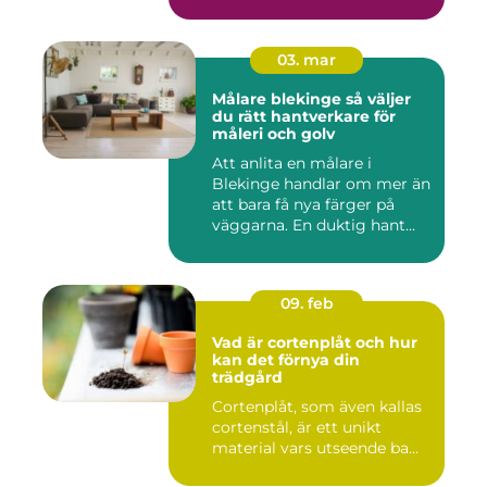
03. mar
Målare blekinge så väljer
du rätt hantverkare för
måleri och golv
Att anlita en målare i
Blekinge handlar om mer än
att bara få nya färger på
väggarna. En duktig hant...
09. feb
Vad är cortenplåt och hur
kan det förnya din
trädgård
Cortenplåt, som även kallas
cortenstål, är ett unikt
material vars utseende ba...