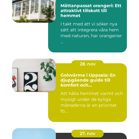
Måttanpassat orangeri: Ett
attraktivt tillskott till
hemmet
I takt med att vi söker nya
sätt att integrera våra hem
med naturen, har orangerier
...
28. nov
Golvvärme i Uppsala: En
djupgående guide till
komfort och
energieffektivitet
Att hålla hemmet varmt och
mysigt under de kyliga
månaderna är en prioritet
fö...
27. nov