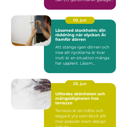
...
03. jun
Låssmed stockholm: din
räddning när olyckan Är
framför dörren
Att stänga igen dörren och
inse att nycklarna är kvar
inuti är en situation många
har upplevt. Låssm...
03. jun
Utforska skönheten och
mångsidigheten hos
terrazzo
Terrazzo är en tidlös och
elegant yta som blivit allt
mer populär inom design
och inr...