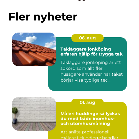
Fler nyheter
06. aug
Takläggare jönköping
erfaren hjälp för trygga tak
Takläggare jönköping är ett
sökord som allt fler
husägare använder när taket
börjar visa tydliga tec...
01. aug
Måleri huddinge så lyckas
du med både inomhus-
och utomhusmålning
Att anlita professionell
målare i Huddinge handlar