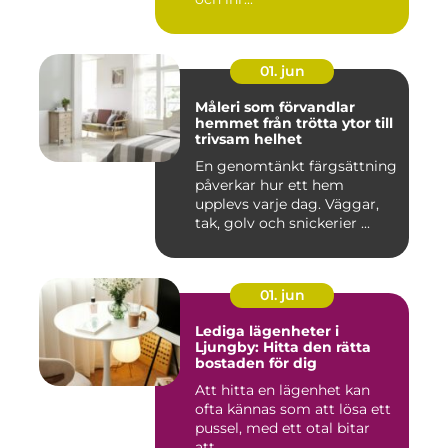
01. jun
Måleri som förvandlar
hemmet från trötta ytor till
trivsam helhet
En genomtänkt färgsättning
påverkar hur ett hem
upplevs varje dag. Väggar,
tak, golv och snickerier ...
01. jun
Lediga lägenheter i
Ljungby: Hitta den rätta
bostaden för dig
Att hitta en lägenhet kan
ofta kännas som att lösa ett
pussel, med ett otal bitar
att...