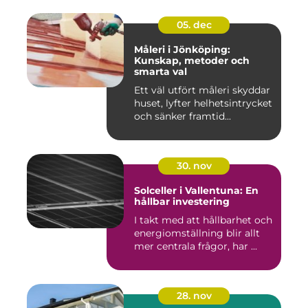
05. dec
Måleri i Jönköping:
Kunskap, metoder och
smarta val
Ett väl utfört måleri skyddar
huset, lyfter helhetsintrycket
och sänker framtid...
30. nov
Solceller i Vallentuna: En
hållbar investering
I takt med att hållbarhet och
energiomställning blir allt
mer centrala frågor, har ...
28. nov