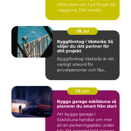
sällan bara om nya färger på
väggarna. Det handla...
08. jul
Byggföretag i Västerås: Så
väljer du rätt partner för
ditt projekt
Byggföretag Västerås är ett
vanligt sökord för
privatpersoner och f&o...
03. jun
Bygga garage eskilstuna så
planerar du smart från start
Att bygga garage i
Eskilstuna handlar om mer
än en parkeringsplats under
tak. Ett genomtänkt garage