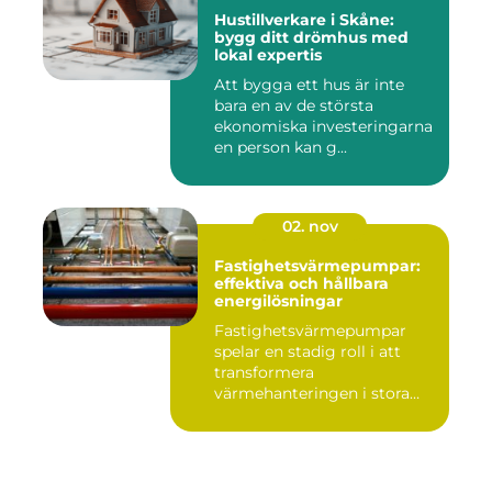
Hustillverkare i Skåne:
bygg ditt drömhus med
lokal expertis
Att bygga ett hus är inte
bara en av de största
ekonomiska investeringarna
en person kan g...
02. nov
Fastighetsvärmepumpar:
effektiva och hållbara
energilösningar
Fastighetsvärmepumpar
spelar en stadig roll i att
transformera
värmehanteringen i stora
by...