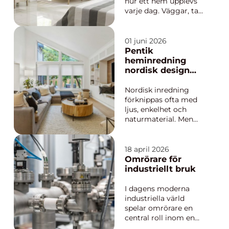
hur ett hem upplevs
varje dag. Väggar, tak,
golv och snickerier
skapar tillsammans
en helhet som
01 juni 2026
antingen lyfter
Pentik
inredningen eller drar
heminredning
ner den. Med rätt
nordisk design
måleri går det att
som gör hemmet
förändra både
varmt och
Nordisk inredning
stämning och
personligt
förknippas ofta med
funktion, ofta...
ljus, enkelhet och
naturmaterial. Men
det som verkligen får
ett hem att kännas
ombonat är
18 april 2026
kombinationen av
Omrörare för
funktion, form och
industriellt bruk
känsla. Där har det
finska
I dagens moderna
designvarumärket
industriella värld
Pentik hittat en tydlig
spelar omrörare en
plats. Med keramik...
central roll inom en
rad olika