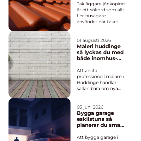
Takläggare jönköping
är ett sökord som allt
fler husägare
använder när taket
börjar visa tydliga
tecken på slitage.
Många vill förstå
01 augusti 2026
skillnaden mellan en
Måleri huddinge
enkel reparation och
så lyckas du med
ett fullständigt
både inomhus-
takbyte, samtidigt
och
som de vill hitta en
utomhusmålning
Att anlita
pålitlig partner ...
professionell målare i
Huddinge handlar
sällan bara om nya
färger på väggarna.
Det handlar lika
mycket om
03 juni 2026
hållbarhet, trygghet
Bygga garage
och att få ett resultat
eskilstuna så
som lyfter hela
planerar du smart
hemmet eller
från start
fastigheten. Med
Att bygga garage i