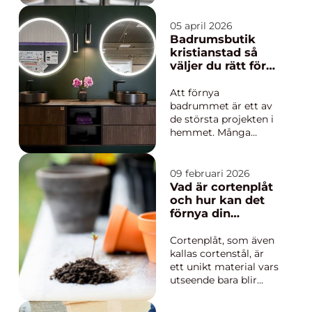
tillämpningar, från
kemisk produktion till
05 april 2026
livsmedelsberedning.
Badrumsbutik
En omrörare används
kristianstad så
främst för att skapa
väljer du rätt för
homogena
ditt nya badrum
blandning...
Att förnya
badrummet är ett av
de största projekten i
hemmet. Många
börjar med att söka
efter en badrumsbutik
Kristianstad för att få
09 februari 2026
en känsla för stil,
Vad är cortenplåt
material och prisnivå.
och hur kan det
En bra butik ger inte
förnya din
bara produkter på
trädgård
hyllan, utan också råd,
Cortenplåt, som även
inspirati...
kallas cortenstål, är
ett unikt material vars
utseende bara blir
bättre med tiden.
Inledningsvis har det