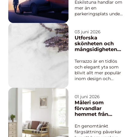
genomtänkt
Eskilstuna handlar om
planering, rätt typ av
mer än en
färg och...
parkeringsplats under
tak. Ett genomtänkt
garage ger tryggare
förvaring, en enklare
03 juni 2026
vardag och kan höja
Utforska
värdet på huset.
skönheten och
Samtidigt är det
mångsidigheten
många frågor som
hos terrazzo
dyker upp direkt:
Terrazzo är en tidlös
byggrätt,
och elegant yta som
markförhållanden...
blivit allt mer populär
inom design och
inredning. Med sitt
ursprung i Italien
kombinerar terrazzo
01 juni 2026
krossad sten eller glas
Måleri som
med cement eller
förvandlar
epoxy för att skapa en
hemmet från
unik, mångfärg...
trötta ytor till
trivsam helhet
En genomtänkt
färgsättning påverkar