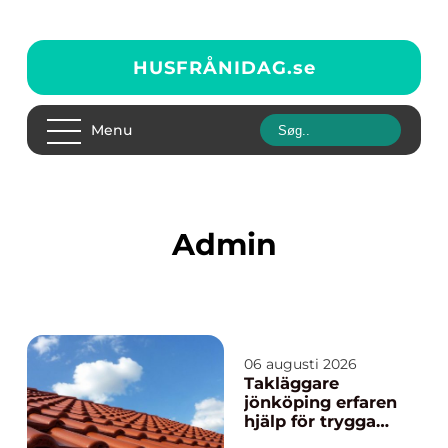
HUSFRÅNIDAG.
se
Menu
admin
06 augusti 2026
Takläggare
jönköping erfaren
hjälp för trygga
tak