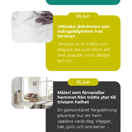
03. jun
Utforska skönheten och
mångsidigheten hos
terrazzo
Terrazzo är en tidlös och
elegant yta som blivit allt
mer populär inom design
och inr...
01. jun
Måleri som förvandlar
hemmet från trötta ytor till
trivsam helhet
En genomtänkt färgsättning
påverkar hur ett hem
upplevs varje dag. Väggar,
tak, golv och snickerier ...