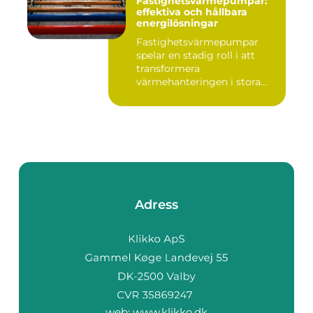
Fastighetsvärmepumpar:
effektiva och hållbara
energilösningar
Fastighetsvärmepumpar
spelar en stadig roll i att
transformera
värmehanteringen i stora
by...
Adress
web:
www.klikko.dk