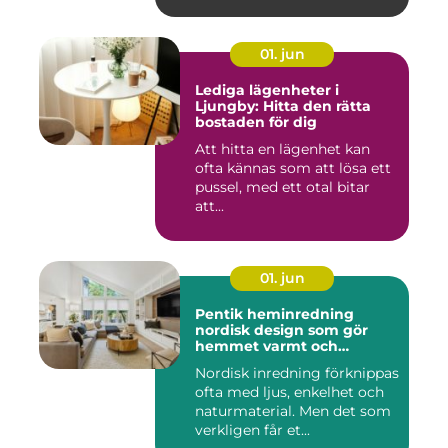
01. jun
Lediga lägenheter i
Ljungby: Hitta den rätta
bostaden för dig
Att hitta en lägenhet kan
ofta kännas som att lösa ett
pussel, med ett otal bitar
att...
01. jun
Pentik heminredning
nordisk design som gör
hemmet varmt och
personligt
Nordisk inredning förknippas
ofta med ljus, enkelhet och
naturmaterial. Men det som
verkligen får et...