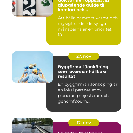
Golvvärme i Uppsala: En
djupgående guide till
komfort och
energieffektivitet
Att hålla hemmet varmt och
mysigt under de kyliga
månaderna är en prioritet
fö...
27. nov
Byggfirma i Jönköping
som levererar hållbara
resultat
En byggfirma i Jönköping är
en lokal partner som
planerar, projekterar och
genomf&oum...
12. nov