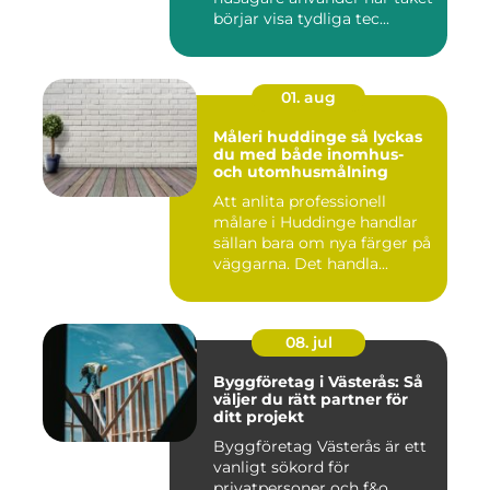
börjar visa tydliga tec...
01. aug
Måleri huddinge så lyckas
du med både inomhus-
och utomhusmålning
Att anlita professionell
målare i Huddinge handlar
sällan bara om nya färger på
väggarna. Det handla...
08. jul
Byggföretag i Västerås: Så
väljer du rätt partner för
ditt projekt
Byggföretag Västerås är ett
vanligt sökord för
privatpersoner och f&o...