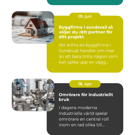
01. jun
Byggfirma i sundsvall så
väljer du rätt partner för
ditt projekt
Att anlita en byggfirma i
Sundsvall handlar om mer
än att bara hitta någon som
kan spika upp en vägg...
18. apr
Omrörare för industriellt
bruk
I dagens moderna
industriella värld spelar
omrörare en central roll
inom en rad olika till...