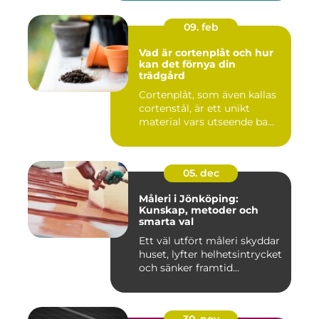
09. feb
Vad är cortenplåt och hur
kan det förnya din
trädgård
Cortenplåt, som även kallas
cortenstål, är ett unikt
material vars utseende ba...
05. dec
Måleri i Jönköping:
Kunskap, metoder och
smarta val
Ett väl utfört måleri skyddar
huset, lyfter helhetsintrycket
och sänker framtid...
30. nov