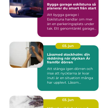
Bygga garage eskilstuna så
planerar du smart från start
Att bygga garage i
Eskilstuna handlar om mer
än en parkeringsplats under
tak. Ett genomtänkt garage
...
03. jun
Låssmed stockholm: din
räddning när olyckan Är
framför dörren
Att stänga igen dörren och
inse att nycklarna är kvar
inuti är en situation många
har upplevt. Låssm...
03. jun