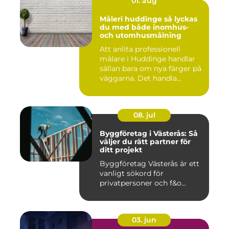
01. aug
Måleri huddinge så lyckas
du med både inomhus-
och utomhusmålning
Att anlita professionell
målare i Huddinge handlar
sällan bara om nya färger på
väggarna. Det handla...
08. jul
Byggföretag i Västerås: Så
väljer du rätt partner för
ditt projekt
Byggföretag Västerås är ett
vanligt sökord för
privatpersoner och f&o...
03. jun