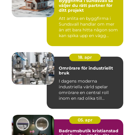
Byggfirma i sundsvall så
väljer du rätt partner för
ditt projekt
Att anlita en byggfirma i
Sundsvall handlar om mer
än att bara hitta någon som
kan spika upp en vägg...
18. apr
Omrörare för industriellt
bruk
I dagens moderna
industriella värld spelar
omrörare en central roll
inom en rad olika till...
05. apr
Badrumsbutik kristianstad