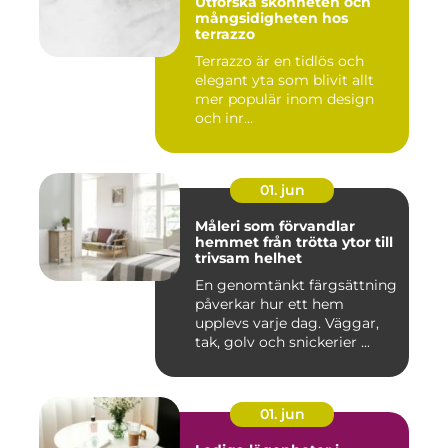
Utforska skönheten och
mångsidigheten hos
terrazzo
Terrazzo är en tidlös och
elegant yta som blivit allt
mer populär inom design
och inr...
01. jun
Måleri som förvandlar
hemmet från trötta ytor till
trivsam helhet
En genomtänkt färgsättning
påverkar hur ett hem
upplevs varje dag. Väggar,
tak, golv och snickerier ...
01. jun