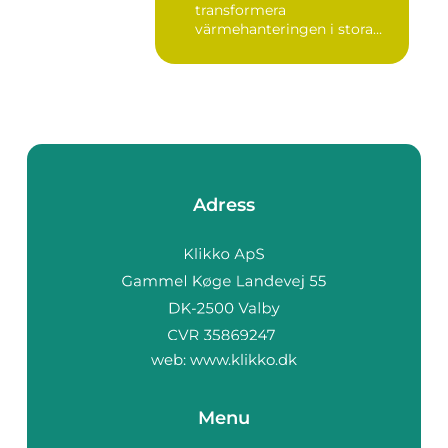
transformera
värmehanteringen i stora
by...
Adress
web:
www.klikko.dk
Menu