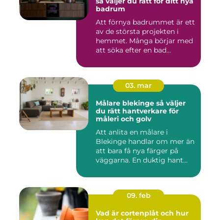
så väljer du rätt för ditt nya
badrum
Att förnya badrummet är ett
av de största projekten i
hemmet. Många börjar med
att söka efter en bad...
03. mar
Målare blekinge så väljer
du rätt hantverkare för
måleri och golv
Att anlita en målare i
Blekinge handlar om mer än
att bara få nya färger på
väggarna. En duktig hant...
09. feb
Vad är cortenplåt och hur