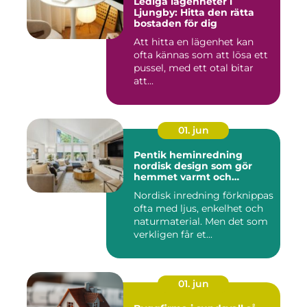
Lediga lägenheter i
Ljungby: Hitta den rätta
bostaden för dig
Att hitta en lägenhet kan
ofta kännas som att lösa ett
pussel, med ett otal bitar
att...
01. jun
Pentik heminredning
nordisk design som gör
hemmet varmt och
personligt
Nordisk inredning förknippas
ofta med ljus, enkelhet och
naturmaterial. Men det som
verkligen får et...
01. jun