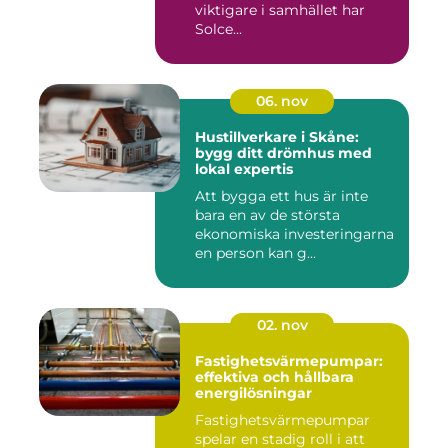
viktigare i samhället har
Solce...
06. nov
Hustillverkare i Skåne:
bygg ditt drömhus med
lokal expertis
Att bygga ett hus är inte
bara en av de största
ekonomiska investeringarna
en person kan g...
02. nov
Fastighetsvärmepumpar:
effektiva och hållbara
energilösningar
Fastighetsvärmepumpar
spelar en stadig roll i att