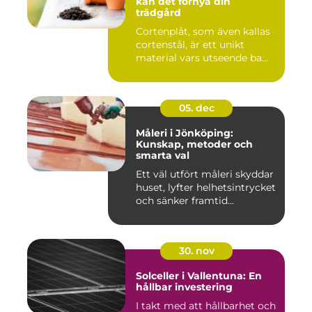
kan det förnya din
trädgård
Cortenplåt, som även kallas
cortenstål, är ett unikt
material vars utseende ba...
05. dec
Måleri i Jönköping:
Kunskap, metoder och
smarta val
Ett väl utfört måleri skyddar
huset, lyfter helhetsintrycket
och sänker framtid...
30. nov
Solceller i Vallentuna: En
hållbar investering
I takt med att hållbarhet och