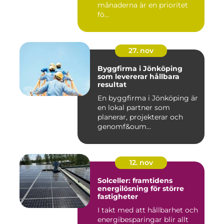
månaderna är en prioritet
fö...
27. nov
Byggfirma i Jönköping
som levererar hållbara
resultat
En byggfirma i Jönköping är
en lokal partner som
planerar, projekterar och
genomf&oum...
12. nov
Solceller: framtidens
energilösning för större
fastigheter
I takt med att hållbarhet och
energibesparingar blir allt