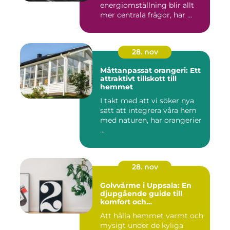
energiomställning blir allt
mer centrala frågor, har ...
28. nov
Måttanpassat orangeri: Ett
attraktivt tillskott till
hemmet
I takt med att vi söker nya
sätt att integrera våra hem
med naturen, har orangerier
...
28. nov
Golvvärme i Uppsala: En
djupgående guide till
komfort och
energieffektivitet
Att hålla hemmet varmt och
mysigt under de kyliga