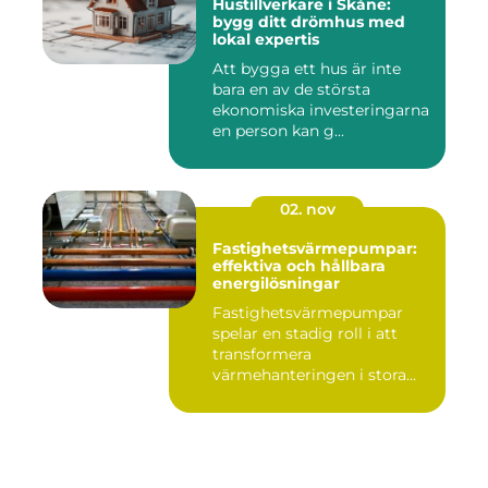
Hustillverkare i Skåne:
bygg ditt drömhus med
lokal expertis
Att bygga ett hus är inte
bara en av de största
ekonomiska investeringarna
en person kan g...
02. nov
Fastighetsvärmepumpar:
effektiva och hållbara
energilösningar
Fastighetsvärmepumpar
spelar en stadig roll i att
transformera
värmehanteringen i stora
by...