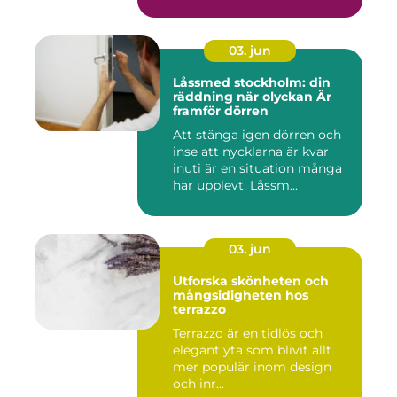
...
03. jun
Låssmed stockholm: din
räddning när olyckan Är
framför dörren
Att stänga igen dörren och
inse att nycklarna är kvar
inuti är en situation många
har upplevt. Låssm...
03. jun
Utforska skönheten och
mångsidigheten hos
terrazzo
Terrazzo är en tidlös och
elegant yta som blivit allt
mer populär inom design
och inr...