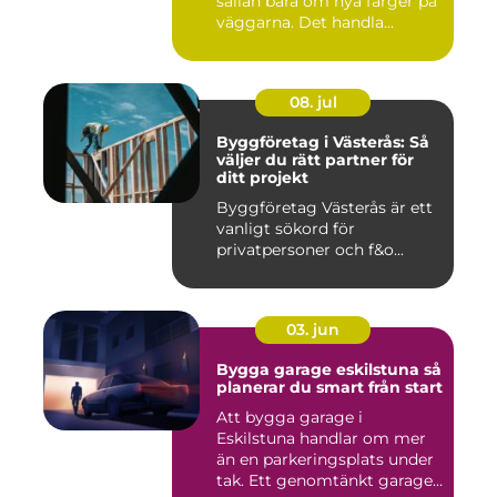
sällan bara om nya färger på
väggarna. Det handla...
08. jul
Byggföretag i Västerås: Så
väljer du rätt partner för
ditt projekt
Byggföretag Västerås är ett
vanligt sökord för
privatpersoner och f&o...
03. jun
Bygga garage eskilstuna så
planerar du smart från start
Att bygga garage i
Eskilstuna handlar om mer
än en parkeringsplats under
tak. Ett genomtänkt garage