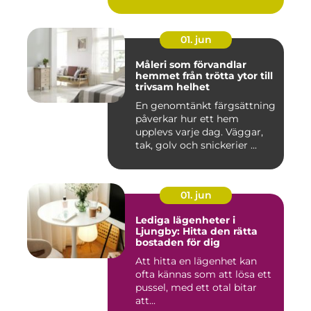
01. jun
Måleri som förvandlar
hemmet från trötta ytor till
trivsam helhet
En genomtänkt färgsättning
påverkar hur ett hem
upplevs varje dag. Väggar,
tak, golv och snickerier ...
01. jun
Lediga lägenheter i
Ljungby: Hitta den rätta
bostaden för dig
Att hitta en lägenhet kan
ofta kännas som att lösa ett
pussel, med ett otal bitar
att...