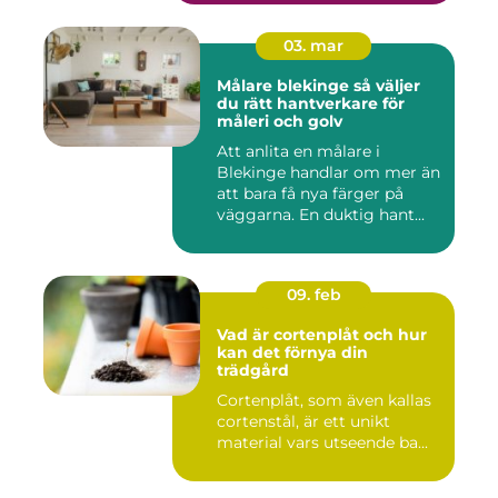
03. mar
Målare blekinge så väljer
du rätt hantverkare för
måleri och golv
Att anlita en målare i
Blekinge handlar om mer än
att bara få nya färger på
väggarna. En duktig hant...
09. feb
Vad är cortenplåt och hur
kan det förnya din
trädgård
Cortenplåt, som även kallas
cortenstål, är ett unikt
material vars utseende ba...