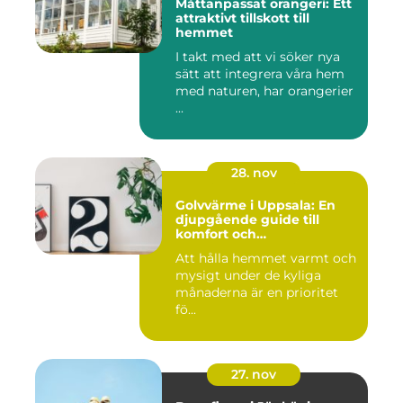
Måttanpassat orangeri: Ett
attraktivt tillskott till
hemmet
I takt med att vi söker nya
sätt att integrera våra hem
med naturen, har orangerier
...
28. nov
Golvvärme i Uppsala: En
djupgående guide till
komfort och
energieffektivitet
Att hålla hemmet varmt och
mysigt under de kyliga
månaderna är en prioritet
fö...
27. nov