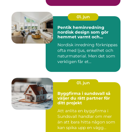
01. jun
Pentik heminredning
nordisk design som gör
hemmet varmt och
personligt
Nordisk inredning förknippas
ofta med ljus, enkelhet och
naturmaterial. Men det som
verkligen får et...
01. jun
Byggfirma i sundsvall så
väljer du rätt partner för
ditt projekt
Att anlita en byggfirma i
Sundsvall handlar om mer
än att bara hitta någon som
kan spika upp en vägg...