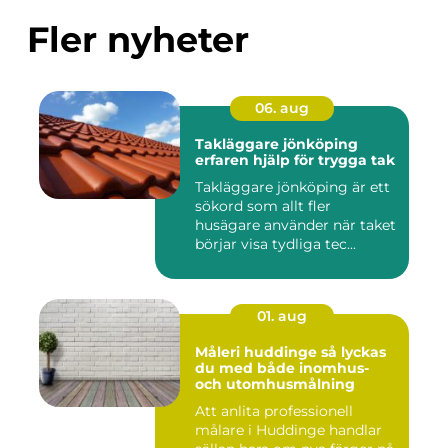
Fler nyheter
06. aug
Takläggare jönköping
erfaren hjälp för trygga tak
Takläggare jönköping är ett
sökord som allt fler
husägare använder när taket
börjar visa tydliga tec...
01. aug
Måleri huddinge så lyckas
du med både inomhus-
och utomhusmålning
Att anlita professionell
målare i Huddinge handlar