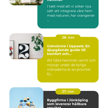
I takt med att vi söker nya
sätt att integrera våra hem
med naturen, har orangerier
...
28. nov
Golvvärme i Uppsala: En
djupgående guide till
komfort och
energieffektivitet
Att hålla hemmet varmt och
mysigt under de kyliga
månaderna är en prioritet
fö...
27. nov
Byggfirma i Jönköping
som levererar hållbara
resultat