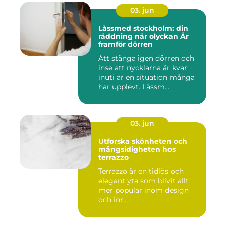
03. jun
Låssmed stockholm: din
räddning när olyckan Är
framför dörren
Att stänga igen dörren och
inse att nycklarna är kvar
inuti är en situation många
har upplevt. Låssm...
03. jun
Utforska skönheten och
mångsidigheten hos
terrazzo
Terrazzo är en tidlös och
elegant yta som blivit allt
mer populär inom design
och inr...