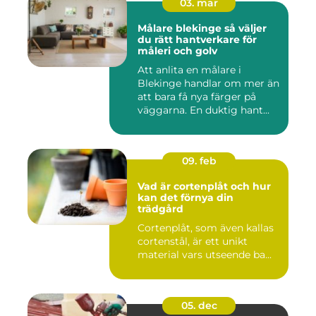
03. mar
Målare blekinge så väljer
du rätt hantverkare för
måleri och golv
Att anlita en målare i
Blekinge handlar om mer än
att bara få nya färger på
väggarna. En duktig hant...
09. feb
Vad är cortenplåt och hur
kan det förnya din
trädgård
Cortenplåt, som även kallas
cortenstål, är ett unikt
material vars utseende ba...
05. dec