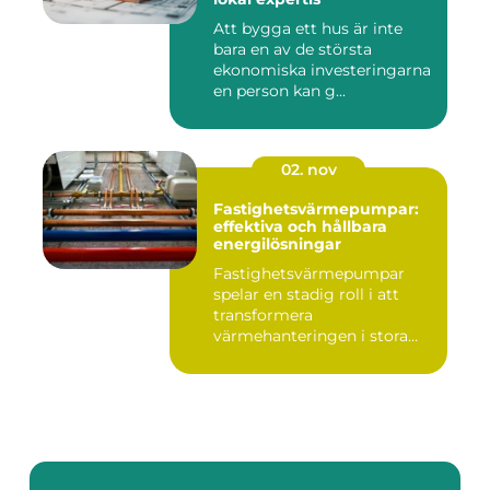
Att bygga ett hus är inte
bara en av de största
ekonomiska investeringarna
en person kan g...
02. nov
Fastighetsvärmepumpar:
effektiva och hållbara
energilösningar
Fastighetsvärmepumpar
spelar en stadig roll i att
transformera
värmehanteringen i stora
by...