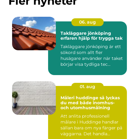
Fler nyheter
06. aug
Takläggare jönköping
erfaren hjälp för trygga tak
Takläggare jönköping är ett
sökord som allt fler
husägare använder när taket
börjar visa tydliga tec...
01. aug
Måleri huddinge så lyckas
du med både inomhus-
och utomhusmålning
Att anlita professionell
målare i Huddinge handlar
sällan bara om nya färger på
väggarna. Det handla...