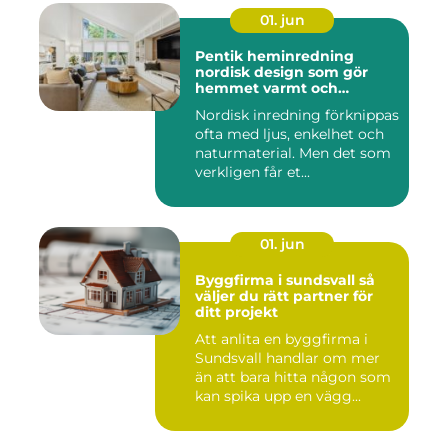
01. jun
Pentik heminredning
nordisk design som gör
hemmet varmt och
personligt
Nordisk inredning förknippas
ofta med ljus, enkelhet och
naturmaterial. Men det som
verkligen får et...
01. jun
Byggfirma i sundsvall så
väljer du rätt partner för
ditt projekt
Att anlita en byggfirma i
Sundsvall handlar om mer
än att bara hitta någon som
kan spika upp en vägg...