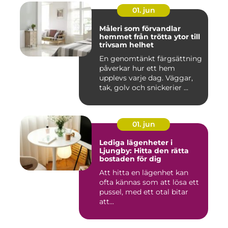
01. jun
Måleri som förvandlar
hemmet från trötta ytor till
trivsam helhet
En genomtänkt färgsättning
påverkar hur ett hem
upplevs varje dag. Väggar,
tak, golv och snickerier ...
01. jun
Lediga lägenheter i
Ljungby: Hitta den rätta
bostaden för dig
Att hitta en lägenhet kan
ofta kännas som att lösa ett
pussel, med ett otal bitar
att...