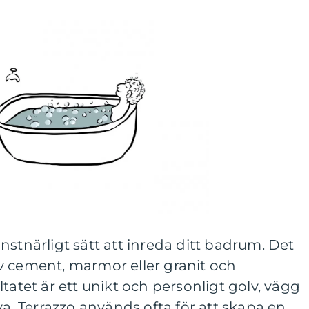
nstnärligt sätt att inreda ditt badrum. Det
v cement, marmor eller granit och
tatet är ett unikt och personligt golv, vägg
va. Terrazzo används ofta för att skapa en