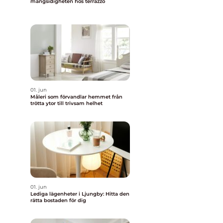
mångsidigheten hos terrazzo
01. jun
Måleri som förvandlar hemmet från
trötta ytor till trivsam helhet
01. jun
Lediga lägenheter i Ljungby: Hitta den
rätta bostaden för dig