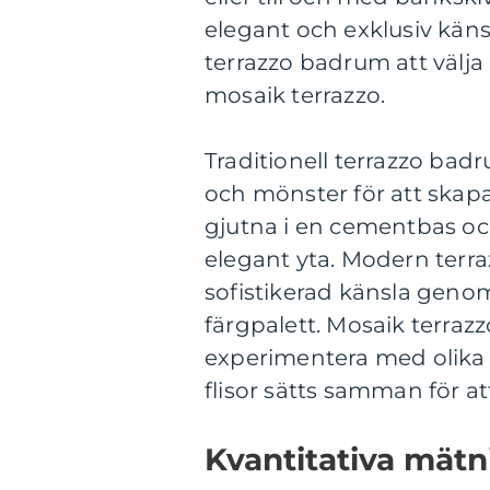
elegant och exklusiv käns
terrazzo badrum att välja 
mosaik terrazzo.
Traditionell terrazzo badr
och mönster för att skapa 
gjutna i en cementbas och
elegant yta. Modern terr
sofistikerad känsla genom
färgpalett. Mosaik terraz
experimentera med olika 
flisor sätts samman för a
Kvantitativa mät