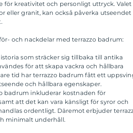
r kreativitet och personligt uttryck. Valet
r eller granit, kan också påverka utseendet
.
för- och nackdelar med terrazzo badrum:
toria som sträcker sig tillbaka till antika
nvändes för att skapa vackra och hållbara
re tid har terrazzo badrum fått ett uppsvin
tseende och hållbara egenskaper.
o badrum inkluderar kostnaden för
 samt att det kan vara känsligt för syror och
handlas ordentligt. Däremot erbjuder terraz
h minimalt underhåll.