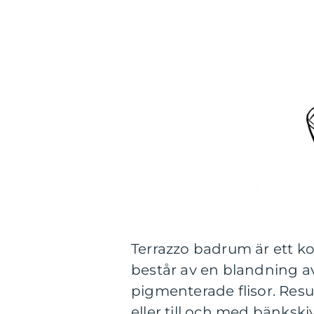
Terrazzo badrum är ett ko
består av en blandning a
pigmenterade flisor. Resul
eller till och med bänkski