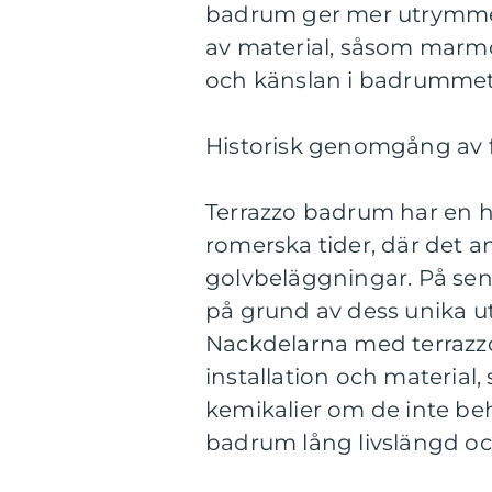
badrum ger mer utrymme fö
av material, såsom marmo
och känslan i badrummet
Historisk genomgång av 
Terrazzo badrum har en his
romerska tider, där det a
golvbeläggningar. På sena
på grund av dess unika u
Nackdelarna med terrazz
installation och material,
kemikalier om de inte be
badrum lång livslängd oc