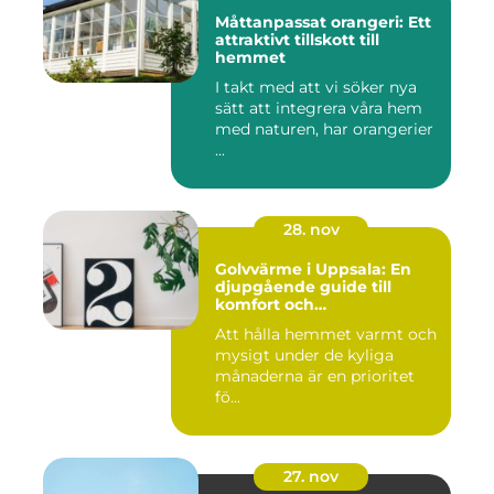
Måttanpassat orangeri: Ett
attraktivt tillskott till
hemmet
I takt med att vi söker nya
sätt att integrera våra hem
med naturen, har orangerier
...
28. nov
Golvvärme i Uppsala: En
djupgående guide till
komfort och
energieffektivitet
Att hålla hemmet varmt och
mysigt under de kyliga
månaderna är en prioritet
fö...
27. nov