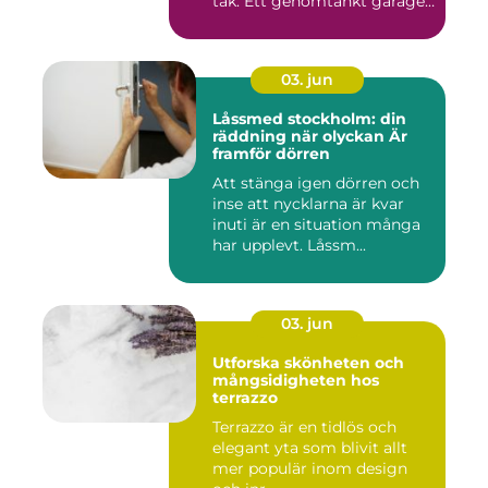
tak. Ett genomtänkt garage
...
03. jun
Låssmed stockholm: din
räddning när olyckan Är
framför dörren
Att stänga igen dörren och
inse att nycklarna är kvar
inuti är en situation många
har upplevt. Låssm...
03. jun
Utforska skönheten och
mångsidigheten hos
terrazzo
Terrazzo är en tidlös och
elegant yta som blivit allt
mer populär inom design