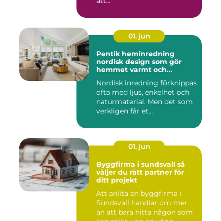
att...
01. jun
Pentik heminredning
nordisk design som gör
hemmet varmt och
personligt
Nordisk inredning förknippas
ofta med ljus, enkelhet och
naturmaterial. Men det som
verkligen får et...
01. jun
Byggfirma i sundsvall så
väljer du rätt partner för
ditt projekt
Att anlita en byggfirma i
Sundsvall handlar om mer
än att bara hitta någon som