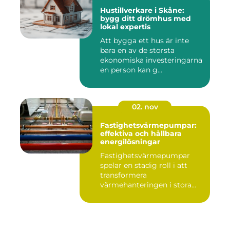
Hustillverkare i Skåne:
bygg ditt drömhus med
lokal expertis
Att bygga ett hus är inte
bara en av de största
ekonomiska investeringarna
en person kan g...
02. nov
Fastighetsvärmepumpar:
effektiva och hållbara
energilösningar
Fastighetsvärmepumpar
spelar en stadig roll i att
transformera
värmehanteringen i stora
by...