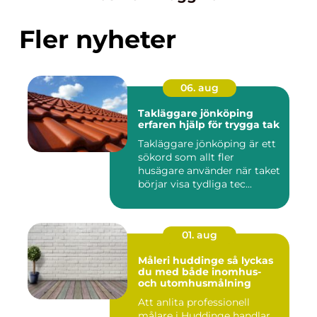
Fler nyheter
06. aug
Takläggare jönköping
erfaren hjälp för trygga tak
Takläggare jönköping är ett
sökord som allt fler
husägare använder när taket
börjar visa tydliga tec...
01. aug
Måleri huddinge så lyckas
du med både inomhus-
och utomhusmålning
Att anlita professionell
målare i Huddinge handlar