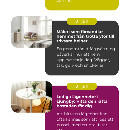
och inr...
01. jun
Måleri som förvandlar
hemmet från trötta ytor till
trivsam helhet
En genomtänkt färgsättning
påverkar hur ett hem
upplevs varje dag. Väggar,
tak, golv och snickerier ...
01. jun
Lediga lägenheter i
Ljungby: Hitta den rätta
bostaden för dig
Att hitta en lägenhet kan
ofta kännas som att lösa ett
pussel, med ett otal bitar