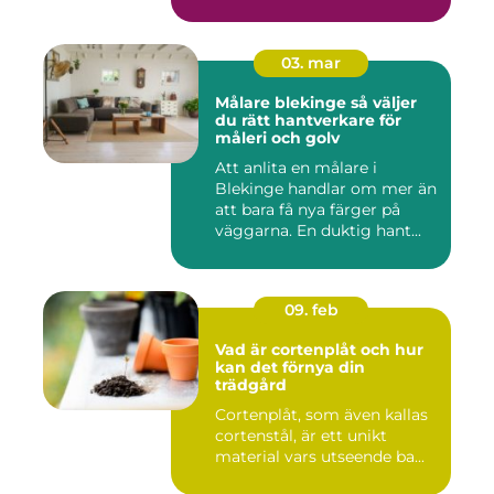
03. mar
Målare blekinge så väljer
du rätt hantverkare för
måleri och golv
Att anlita en målare i
Blekinge handlar om mer än
att bara få nya färger på
väggarna. En duktig hant...
09. feb
Vad är cortenplåt och hur
kan det förnya din
trädgård
Cortenplåt, som även kallas
cortenstål, är ett unikt
material vars utseende ba...