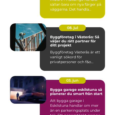
sällan bara om nya färger på
väggarna. Det handla...
08. jul
Byggföretag i Västerås: Så
väljer du rätt partner för
ditt projekt
Byggföretag Västerås är ett
vanligt sökord för
privatpersoner och f&o...
03. jun
Bygga garage eskilstuna så
planerar du smart från start
Att bygga garage i
Eskilstuna handlar om mer
än en parkeringsplats under