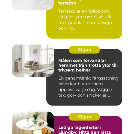
terrazzo
Terrazzo är en tidlös och
elegant yta som blivit allt
mer populär inom design
och inr...
01. jun
Måleri som förvandlar
hemmet från trötta ytor till
trivsam helhet
En genomtänkt färgsättning
påverkar hur ett hem
upplevs varje dag. Väggar,
tak, golv och snickerier ...
01. jun
Lediga lägenheter i
Ljungby: Hitta den rätta