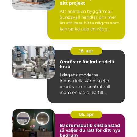
ditt projekt
Att anlita en byggfirma i
Sundsvall handlar om mer
än att bara hitta någon som
kan spika upp en vägg...
18. apr
Omrörare för industriellt
bruk
I dagens moderna
industriella värld spelar
omrörare en central roll
inom en rad olika till...
05. apr
Badrumsbutik kristianstad
så väljer du rätt för ditt nya
badrum