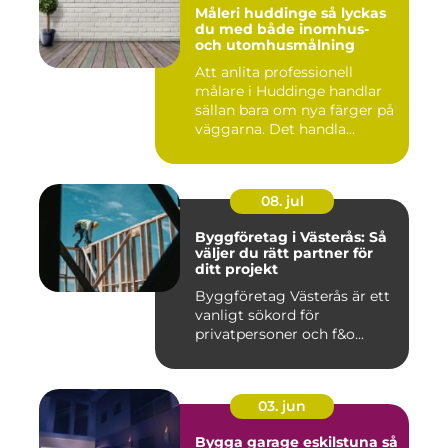
Måleri huddinge så lyckas
du med både inomhus-
och utomhusmålning
Att anlita professionell
målare i Huddinge handlar
sällan bara om nya färger på
väggarna. Det handla...
08. jul
Byggföretag i Västerås: Så
väljer du rätt partner för
ditt projekt
Byggföretag Västerås är ett
vanligt sökord för
privatpersoner och f&o...
03. jun
Bygga garage eskilstuna så