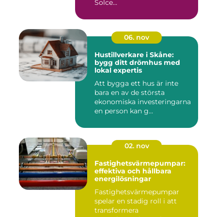
Solce...
06. nov
Hustillverkare i Skåne:
bygg ditt drömhus med
lokal expertis
Att bygga ett hus är inte
bara en av de största
ekonomiska investeringarna
en person kan g...
02. nov
Fastighetsvärmepumpar:
effektiva och hållbara
energilösningar
Fastighetsvärmepumpar
spelar en stadig roll i att
transformera