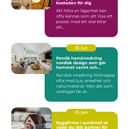
bostaden för dig
Att hitta en lägenhet kan
ofta kännas som att lösa ett
pussel, med ett otal bitar
att...
01. jun
Pentik heminredning
nordisk design som gör
hemmet varmt och
personligt
Nordisk inredning förknippas
ofta med ljus, enkelhet och
naturmaterial. Men det som
verkligen får et...
01. jun
Byggfirma i sundsvall så
väljer du rätt partner för