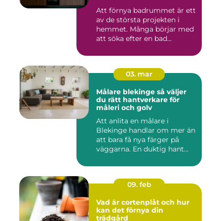
Att förnya badrummet är ett
av de största projekten i
hemmet. Många börjar med
att söka efter en bad...
03. mar
Målare blekinge så väljer
du rätt hantverkare för
måleri och golv
Att anlita en målare i
Blekinge handlar om mer än
att bara få nya färger på
väggarna. En duktig hant...
09. feb
Vad är cortenplåt och hur
kan det förnya din
trädgård