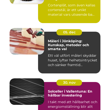
Cortenplåt, som även kallas
cortenstål, är ett unikt
material vars utseende ba...
05. dec
Måleri i Jönköping:
Kunskap, metoder och
smarta val
Ett väl utfört måleri skyddar
huset, lyfter helhetsintrycket
och sänker framtid...
30. nov
Solceller i Vallentuna: En
hållbar investering
I takt med att hållbarhet och
energiomställning blir allt