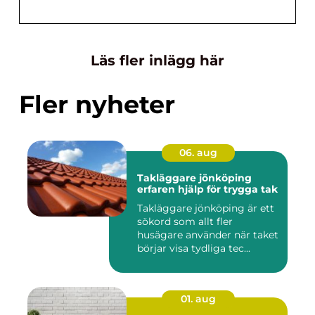
Läs fler inlägg här
Fler nyheter
06. aug
Takläggare jönköping
erfaren hjälp för trygga tak
Takläggare jönköping är ett
sökord som allt fler
husägare använder när taket
börjar visa tydliga tec...
01. aug