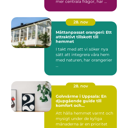
mer centrala frågor, har ...
28. nov
Måttanpassat orangeri: Ett
attraktivt tillskott till
hemmet
I takt med att vi söker nya
sätt att integrera våra hem
med naturen, har orangerier
...
28. nov
Golvvärme i Uppsala: En
djupgående guide till
komfort och
energieffektivitet
Att hålla hemmet varmt och
mysigt under de kyliga
månaderna är en prioritet