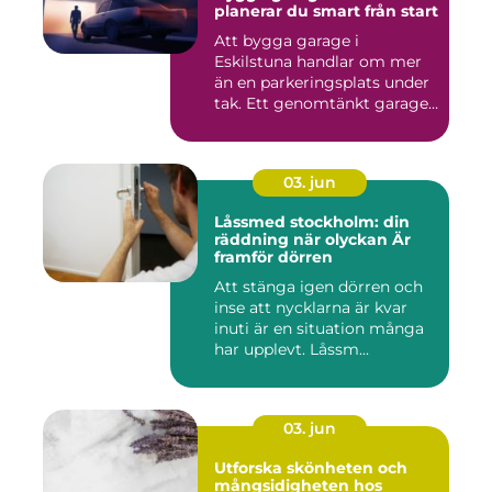
planerar du smart från start
Att bygga garage i
Eskilstuna handlar om mer
än en parkeringsplats under
tak. Ett genomtänkt garage
...
03. jun
Låssmed stockholm: din
räddning när olyckan Är
framför dörren
Att stänga igen dörren och
inse att nycklarna är kvar
inuti är en situation många
har upplevt. Låssm...
03. jun
Utforska skönheten och
mångsidigheten hos