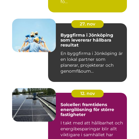
fö...
27. nov
Byggfirma i Jönköping
som levererar hållbara
resultat
En byggfirma i Jönköping är
en lokal partner som
planerar, projekterar och
genomf&oum...
12. nov
Solceller: framtidens
energilösning för större
fastigheter
I takt med att hållbarhet och
energibesparingar blir allt
viktigare i samhället har