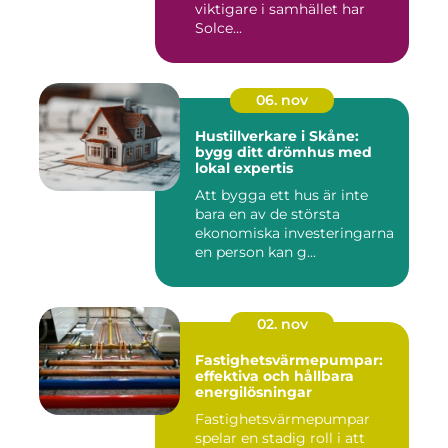
viktigare i samhället har
Solce...
06. nov
Hustillverkare i Skåne:
bygg ditt drömhus med
lokal expertis
Att bygga ett hus är inte
bara en av de största
ekonomiska investeringarna
en person kan g...
02. nov
Fastighetsvärmepumpar:
effektiva och hållbara
energilösningar
Fastighetsvärmepumpar
spelar en stadig roll i att