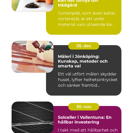
kan det förnya din
trädgård
Cortenplåt, som även kallas
cortenstål, är ett unikt
material vars utseende ba...
05. dec
Måleri i Jönköping:
Kunskap, metoder och
smarta val
Ett väl utfört måleri skyddar
huset, lyfter helhetsintrycket
och sänker framtid...
30. nov
Solceller i Vallentuna: En
hållbar investering
I takt med att hållbarhet och