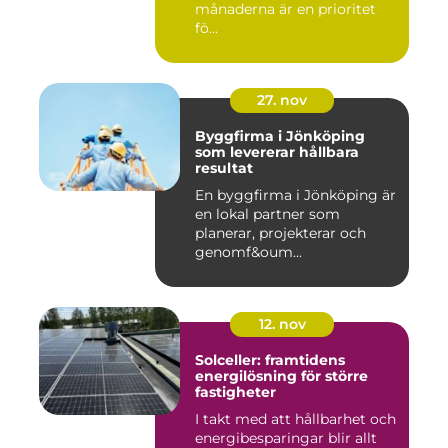
månaderna är en prioritet
fö...
27. nov
Byggfirma i Jönköping
som levererar hållbara
resultat
En byggfirma i Jönköping är
en lokal partner som
planerar, projekterar och
genomf&oum...
12. nov
Solceller: framtidens
energilösning för större
fastigheter
I takt med att hållbarhet och
energibesparingar blir allt