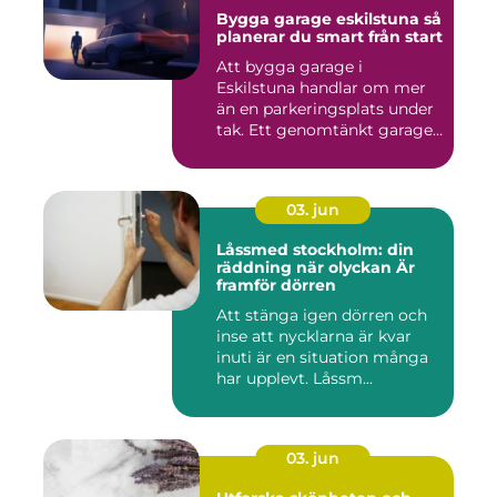
Bygga garage eskilstuna så
planerar du smart från start
Att bygga garage i
Eskilstuna handlar om mer
än en parkeringsplats under
tak. Ett genomtänkt garage
...
03. jun
Låssmed stockholm: din
räddning när olyckan Är
framför dörren
Att stänga igen dörren och
inse att nycklarna är kvar
inuti är en situation många
har upplevt. Låssm...
03. jun