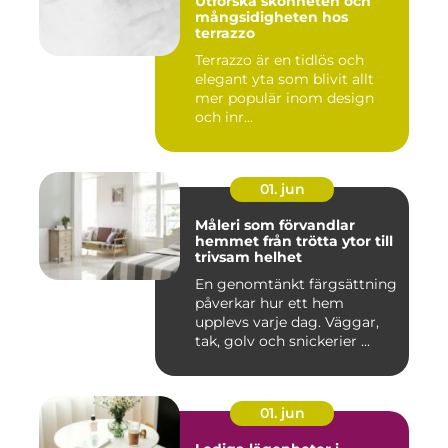
Utforska skönheten och
mångsidigheten hos
terrazzo
Terrazzo är en tidlös och
elegant yta som blivit allt
mer populär inom design
och inr...
01. jun
Måleri som förvandlar
hemmet från trötta ytor till
trivsam helhet
En genomtänkt färgsättning
påverkar hur ett hem
upplevs varje dag. Väggar,
tak, golv och snickerier ...
01. jun