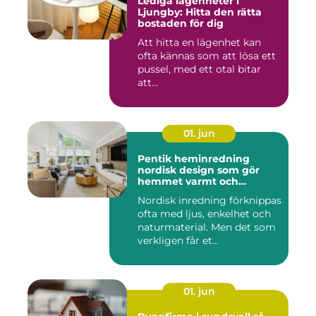
Lediga lägenheter i
Ljungby: Hitta den rätta
bostaden för dig
Att hitta en lägenhet kan
ofta kännas som att lösa ett
pussel, med ett otal bitar
att...
01. jun
Pentik heminredning
nordisk design som gör
hemmet varmt och
personligt
Nordisk inredning förknippas
ofta med ljus, enkelhet och
naturmaterial. Men det som
verkligen får et...
01. jun