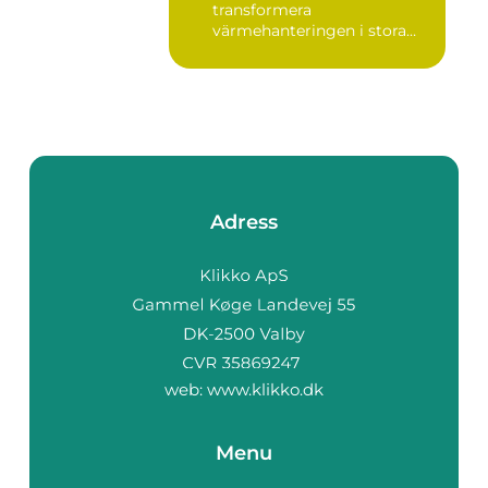
transformera
värmehanteringen i stora
by...
Adress
web:
www.klikko.dk
Menu