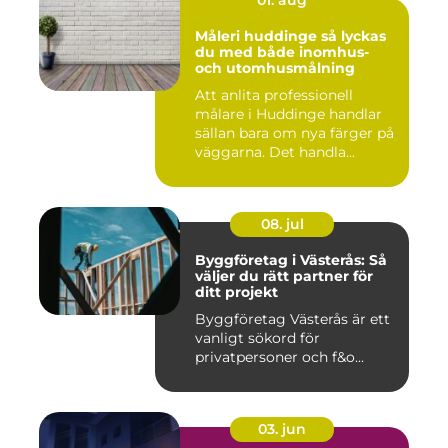
Måleri huddinge så lyckas
du med både inomhus-
och utomhusmålning
Att anlita professionell
målare i Huddinge handlar
sällan bara om nya färger på
väggarna. Det handla...
08. jul
Byggföretag i Västerås: Så
väljer du rätt partner för
ditt projekt
Byggföretag Västerås är ett
vanligt sökord för
privatpersoner och f&o...
03. jun