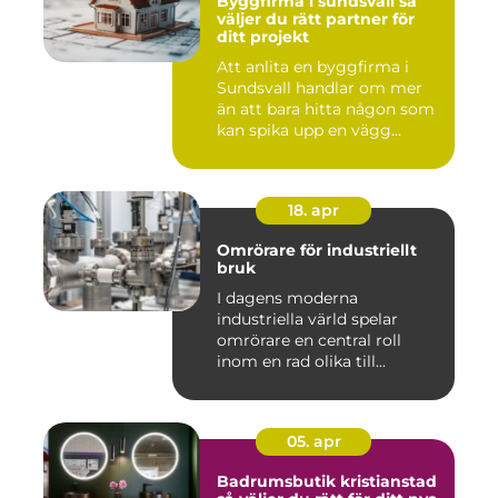
Byggfirma i sundsvall så
väljer du rätt partner för
ditt projekt
Att anlita en byggfirma i
Sundsvall handlar om mer
än att bara hitta någon som
kan spika upp en vägg...
18. apr
Omrörare för industriellt
bruk
I dagens moderna
industriella värld spelar
omrörare en central roll
inom en rad olika till...
05. apr
Badrumsbutik kristianstad