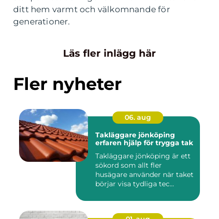
ditt hem varmt och välkomnande för
generationer.
Läs fler inlägg här
Fler nyheter
06. aug
Takläggare jönköping
erfaren hjälp för trygga tak
Takläggare jönköping är ett
sökord som allt fler
husägare använder när taket
börjar visa tydliga tec...
01. aug