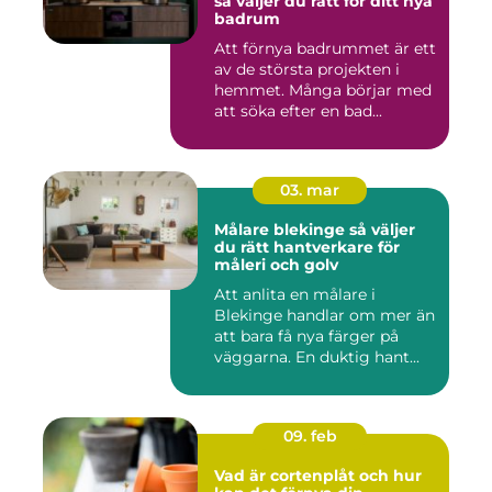
så väljer du rätt för ditt nya
badrum
Att förnya badrummet är ett
av de största projekten i
hemmet. Många börjar med
att söka efter en bad...
03. mar
Målare blekinge så väljer
du rätt hantverkare för
måleri och golv
Att anlita en målare i
Blekinge handlar om mer än
att bara få nya färger på
väggarna. En duktig hant...
09. feb
Vad är cortenplåt och hur