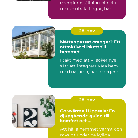
energiomställning blir allt
mer centrala frågor, har ...
28. nov
Måttanpassat orangeri: Ett
attraktivt tillskott till
hemmet
I takt med att vi söker nya
sätt att integrera våra hem
med naturen, har orangerier
...
28. nov
Golvvärme i Uppsala: En
djupgående guide till
komfort och
energieffektivitet
Att hålla hemmet varmt och
mysigt under de kyliga