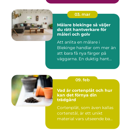
03. mar
Målare blekinge så väljer
du rätt hantverkare för
måleri och golv
Att anlita en målare i
Blekinge handlar om mer än
att bara få nya färger på
väggarna. En duktig hant...
09. feb
Vad är cortenplåt och hur
kan det förnya din
trädgård
Cortenplåt, som även kallas
cortenstål, är ett unikt
material vars utseende ba...