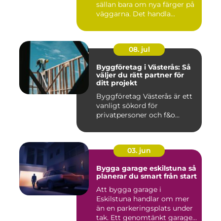
sällan bara om nya färger på
väggarna. Det handla...
08. jul
Byggföretag i Västerås: Så
väljer du rätt partner för
ditt projekt
Byggföretag Västerås är ett
vanligt sökord för
privatpersoner och f&o...
03. jun
Bygga garage eskilstuna så
planerar du smart från start
Att bygga garage i
Eskilstuna handlar om mer
än en parkeringsplats under
tak. Ett genomtänkt garage