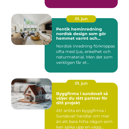
01. jun
Pentik heminredning
nordisk design som gör
hemmet varmt och
personligt
Nordisk inredning förknippas
ofta med ljus, enkelhet och
naturmaterial. Men det som
verkligen får et...
01. jun
Byggfirma i sundsvall så
väljer du rätt partner för
ditt projekt
Att anlita en byggfirma i
Sundsvall handlar om mer
än att bara hitta någon som
kan spika upp en vägg...