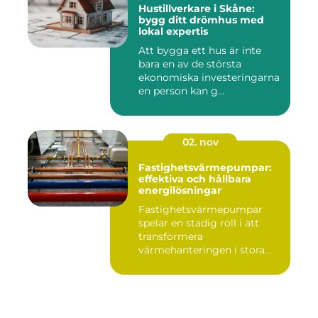
Hustillverkare i Skåne:
bygg ditt drömhus med
lokal expertis
Att bygga ett hus är inte
bara en av de största
ekonomiska investeringarna
en person kan g...
02. nov
Fastighetsvärmepumpar:
effektiva och hållbara
energilösningar
Fastighetsvärmepumpar
spelar en stadig roll i att
transformera
värmehanteringen i stora
by...