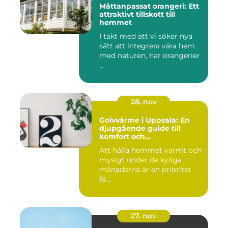
Måttanpassat orangeri: Ett
attraktivt tillskott till
hemmet
I takt med att vi söker nya
sätt att integrera våra hem
med naturen, har orangerier
...
28. nov
Golvvärme i Uppsala: En
djupgående guide till
komfort och
energieffektivitet
Att hålla hemmet varmt och
mysigt under de kyliga
månaderna är en prioritet
fö...
27. nov