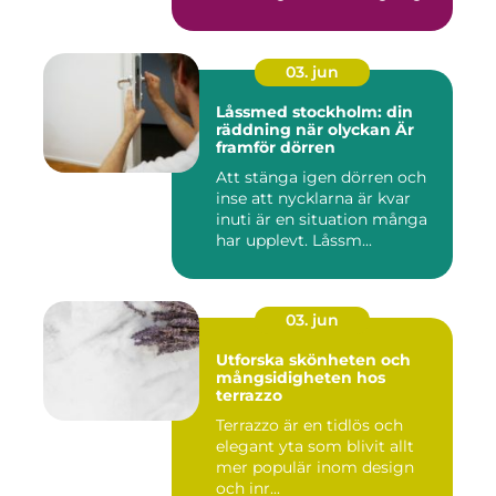
...
03. jun
Låssmed stockholm: din
räddning när olyckan Är
framför dörren
Att stänga igen dörren och
inse att nycklarna är kvar
inuti är en situation många
har upplevt. Låssm...
03. jun
Utforska skönheten och
mångsidigheten hos
terrazzo
Terrazzo är en tidlös och
elegant yta som blivit allt
mer populär inom design
och inr...