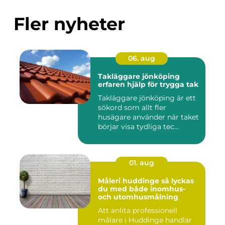
Fler nyheter
06. aug
Takläggare jönköping
erfaren hjälp för trygga tak
Takläggare jönköping är ett
sökord som allt fler
husägare använder när taket
börjar visa tydliga tec...
01. aug
Måleri huddinge så lyckas
du med både inomhus-
och utomhusmålning
Att anlita professionell
målare i Huddinge handlar