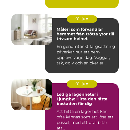
01. jun
Måleri som förvandlar
hemmet från trötta ytor till
trivsam helhet
En genomtänkt färgsättning
påverkar hur ett hem
upplevs varje dag. Väggar,
tak, golv och snickerier ...
01. jun
Lediga lägenheter i
Ljungby: Hitta den rätta
bostaden för dig
Att hitta en lägenhet kan
ofta kännas som att lösa ett
pussel, med ett otal bitar
att...