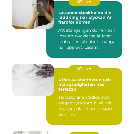
03. jun
Låssmed stockholm: din
räddning när olyckan Är
framför dörren
Att stänga igen dörren och
inse att nycklarna är kvar
inuti är en situation många
har upplevt. Låssm...
03. jun
Utforska skönheten och
mångsidigheten hos
terrazzo
Terrazzo är en tidlös och
elegant yta som blivit allt
mer populär inom design
och inr...