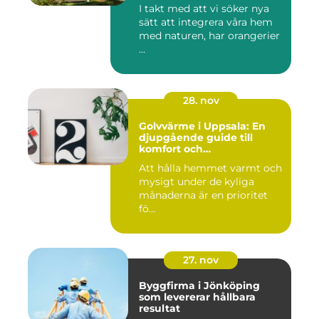
I takt med att vi söker nya
sätt att integrera våra hem
med naturen, har orangerier
...
28. nov
Golvvärme i Uppsala: En
djupgående guide till
komfort och
energieffektivitet
Att hålla hemmet varmt och
mysigt under de kyliga
månaderna är en prioritet
fö...
27. nov
Byggfirma i Jönköping
som levererar hållbara
resultat