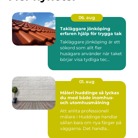
06. aug
Takläggare jönköping
erfaren hjälp för trygga tak
Takläggare jönköping är ett
sökord som allt fler
husägare använder när taket
börjar visa tydliga tec...
01. aug
Måleri huddinge så lyckas
du med både inomhus-
och utomhusmålning
Att anlita professionell
målare i Huddinge handlar
sällan bara om nya färger på
väggarna. Det handla...