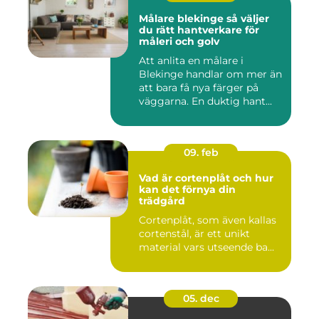
Målare blekinge så väljer
du rätt hantverkare för
måleri och golv
Att anlita en målare i
Blekinge handlar om mer än
att bara få nya färger på
väggarna. En duktig hant...
09. feb
Vad är cortenplåt och hur
kan det förnya din
trädgård
Cortenplåt, som även kallas
cortenstål, är ett unikt
material vars utseende ba...
05. dec