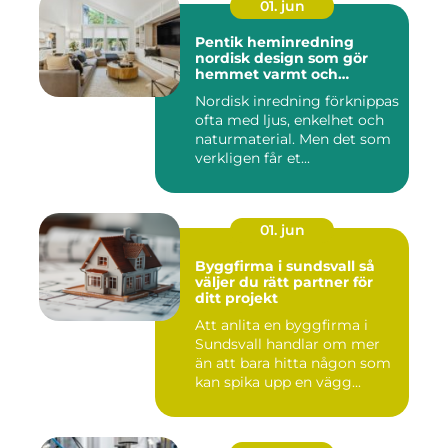
01. jun
Pentik heminredning
nordisk design som gör
hemmet varmt och
personligt
Nordisk inredning förknippas
ofta med ljus, enkelhet och
naturmaterial. Men det som
verkligen får et...
01. jun
Byggfirma i sundsvall så
väljer du rätt partner för
ditt projekt
Att anlita en byggfirma i
Sundsvall handlar om mer
än att bara hitta någon som
kan spika upp en vägg...