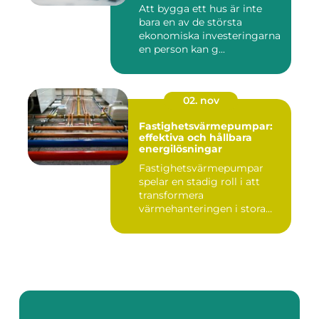
Att bygga ett hus är inte
bara en av de största
ekonomiska investeringarna
en person kan g...
02. nov
Fastighetsvärmepumpar:
effektiva och hållbara
energilösningar
Fastighetsvärmepumpar
spelar en stadig roll i att
transformera
värmehanteringen i stora
by...