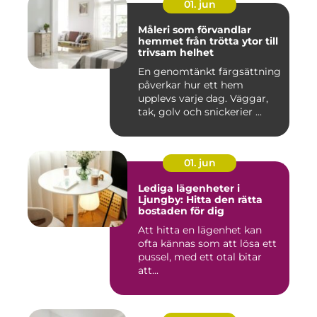
01. jun
Måleri som förvandlar
hemmet från trötta ytor till
trivsam helhet
En genomtänkt färgsättning
påverkar hur ett hem
upplevs varje dag. Väggar,
tak, golv och snickerier ...
01. jun
Lediga lägenheter i
Ljungby: Hitta den rätta
bostaden för dig
Att hitta en lägenhet kan
ofta kännas som att lösa ett
pussel, med ett otal bitar
att...