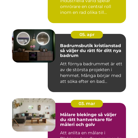
industriella värld spelar
omrörare en central roll
inom en rad olika till...
05. apr
Badrumsbutik kristianstad
så väljer du rätt för ditt nya
badrum
Att förnya badrummet är ett
av de största projekten i
hemmet. Många börjar med
att söka efter en bad...
03. mar
Målare blekinge så väljer
du rätt hantverkare för
måleri och golv
Att anlita en målare i