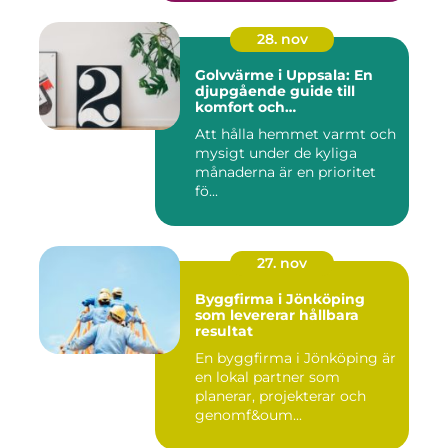
28. nov
Golvvärme i Uppsala: En
djupgående guide till
komfort och
energieffektivitet
Att hålla hemmet varmt och
mysigt under de kyliga
månaderna är en prioritet
fö...
27. nov
Byggfirma i Jönköping
som levererar hållbara
resultat
En byggfirma i Jönköping är
en lokal partner som
planerar, projekterar och
genomf&oum...