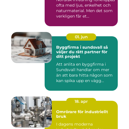
ofta med ljus, enkelhet och
naturmaterial. Men det som
verkligen får et...
01. jun
Byggfirma i sundsvall så
väljer du rätt partner för
ditt projekt
Att anlita en byggfirma i
Sundsvall handlar om mer
än att bara hitta någon som
kan spika upp en vägg...
18. apr
Omrörare för industriellt
bruk
I dagens moderna