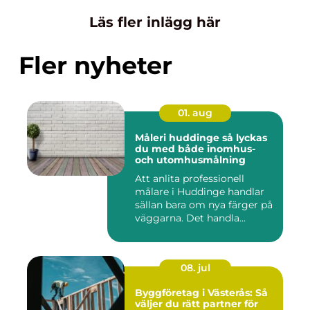
Läs fler inlägg här
Fler nyheter
01. aug
Måleri huddinge så lyckas
du med både inomhus-
och utomhusmålning
Att anlita professionell
målare i Huddinge handlar
sällan bara om nya färger på
väggarna. Det handla...
08. jul
Byggföretag i Västerås: Så
väljer du rätt partner för