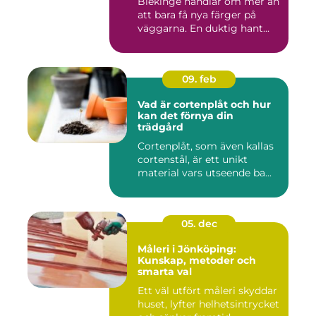
Blekinge handlar om mer än
att bara få nya färger på
väggarna. En duktig hant...
09. feb
Vad är cortenplåt och hur
kan det förnya din
trädgård
Cortenplåt, som även kallas
cortenstål, är ett unikt
material vars utseende ba...
05. dec
Måleri i Jönköping:
Kunskap, metoder och
smarta val
Ett väl utfört måleri skyddar
huset, lyfter helhetsintrycket