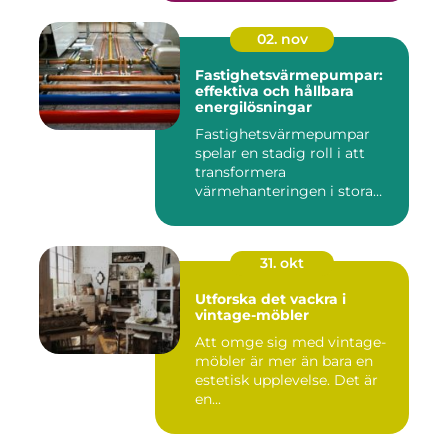
02. nov
Fastighetsvärmepumpar:
effektiva och hållbara
energilösningar
Fastighetsvärmepumpar
spelar en stadig roll i att
transformera
värmehanteringen i stora
by...
31. okt
Utforska det vackra i
vintage-möbler
Att omge sig med vintage-
möbler är mer än bara en
estetisk upplevelse. Det är
en...