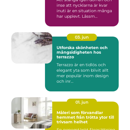
inse att nycklarna är kvar
inuti är en situation många
har upplevt. Låssm...
03. jun
Utforska skönheten och
mångsidigheten hos
terrazzo
Terrazzo är en tidlös och
elegant yta som blivit allt
mer populär inom design
och inr...
01. jun
Måleri som förvandlar
hemmet från trötta ytor till
trivsam helhet
En genomtänkt färgsättning