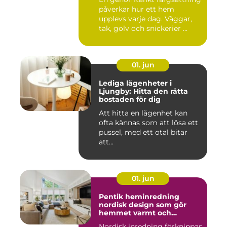
påverkar hur ett hem
upplevs varje dag. Väggar,
tak, golv och snickerier ...
01. jun
Lediga lägenheter i
Ljungby: Hitta den rätta
bostaden för dig
Att hitta en lägenhet kan
ofta kännas som att lösa ett
pussel, med ett otal bitar
att...
01. jun
Pentik heminredning
nordisk design som gör
hemmet varmt och
personligt
Nordisk inredning förknippas