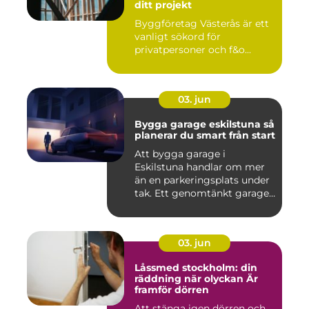
ditt projekt
Byggföretag Västerås är ett
vanligt sökord för
privatpersoner och f&o...
03. jun
Bygga garage eskilstuna så
planerar du smart från start
Att bygga garage i
Eskilstuna handlar om mer
än en parkeringsplats under
tak. Ett genomtänkt garage
...
03. jun
Låssmed stockholm: din
räddning när olyckan Är
framför dörren
Att stänga igen dörren och