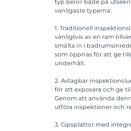
typ beror både på utseend
vanligaste typerna:
1. Traditionell inspektio
vanligtvis av en ram tillve
smälta in i badrumsinred
som öppnas för att ge ti
underhåll.
2. Avtagbar inspektionslu
för att exposera och ge t
Genom att använda denna t
utföra inspektioner och r
3. Gipsplattor med integ