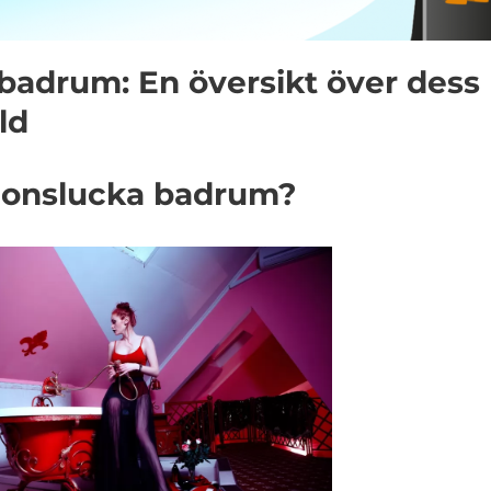
badrum: En översikt över dess
ld
tionslucka badrum?