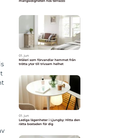
mångsidigheten hos terrazzo
01. jun
Måleri som förvandlar hemmet från
is
trötta ytor till trivsam helhet
t
mt
01. jun
Lediga lägenheter i Ljungby: Hitta den
rätta bostaden för dig
av