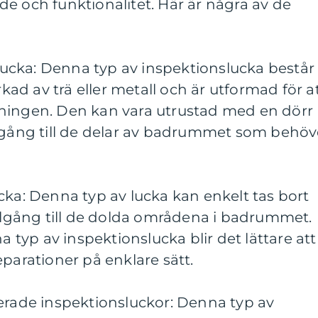
e och funktionalitet. Här är några av de
nslucka: Denna typ av inspektionslucka består
rkad av trä eller metall och är utformad för a
ningen. Den kan vara utrustad med en dörr
llgång till de delar av badrummet som behöv
cka: Denna typ av lucka kan enkelt tas bort
illgång till de dolda områdena i badrummet.
yp av inspektionslucka blir det lättare att
eparationer på enklare sätt.
rerade inspektionsluckor: Denna typ av