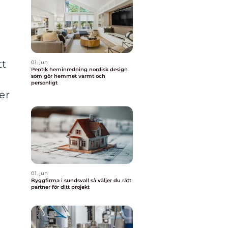
tt
01. jun
Pentik heminredning nordisk design
som gör hemmet varmt och
personligt
er
01. jun
Byggfirma i sundsvall så väljer du rätt
partner för ditt projekt