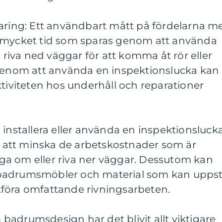
paring: Ett användbart mått på fördelarna m
r mycket tid som sparas genom att använda
a riva ned väggar för att komma åt rör eller
 Genom att använda en inspektionslucka kan
ktiviteten hos underhåll och reparationer
 installera eller använda en inspektionsluck
att minska de arbetskostnader som är
a om eller riva ner väggar. Dessutom kan
badrumsmöbler och material som kan upps
föra omfattande rivningsarbeten.
om badrumsdesign har det blivit allt viktigare