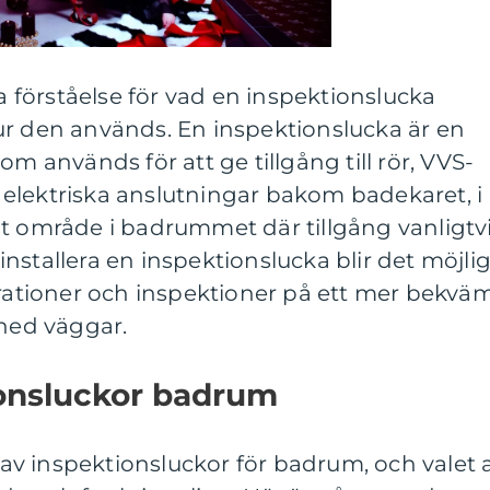
ra förståelse för vad en inspektionslucka
ur den används. En inspektionslucka är en
om används för att ge tillgång till rör, VVS-
elektriska anslutningar bakom badekaret, i
at område i badrummet där tillgång vanligtv
nstallera en inspektionslucka blir det möjlig
arationer och inspektioner på ett mer bekvä
 ned väggar.
ionsluckor badrum
r av inspektionsluckor för badrum, och valet 