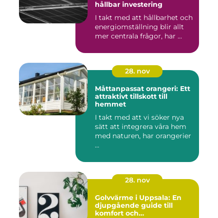
hållbar investering
I takt med att hållbarhet och
energiomställning blir allt
mer centrala frågor, har ...
28. nov
Måttanpassat orangeri: Ett
attraktivt tillskott till
hemmet
I takt med att vi söker nya
sätt att integrera våra hem
med naturen, har orangerier
...
28. nov
Golvvärme i Uppsala: En
djupgående guide till
komfort och