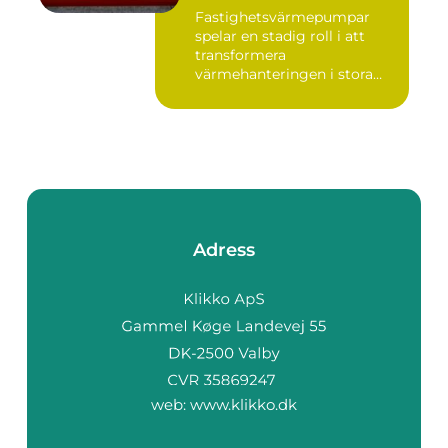
Fastighetsvärmepumpar
spelar en stadig roll i att
transformera
värmehanteringen i stora
by...
Adress
web:
www.klikko.dk