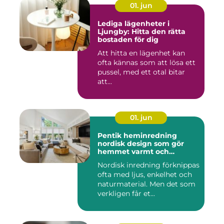
01. jun
Lediga lägenheter i
Ljungby: Hitta den rätta
bostaden för dig
Att hitta en lägenhet kan
ofta kännas som att lösa ett
pussel, med ett otal bitar
att...
01. jun
Pentik heminredning
nordisk design som gör
hemmet varmt och
personligt
Nordisk inredning förknippas
ofta med ljus, enkelhet och
naturmaterial. Men det som
verkligen får et...