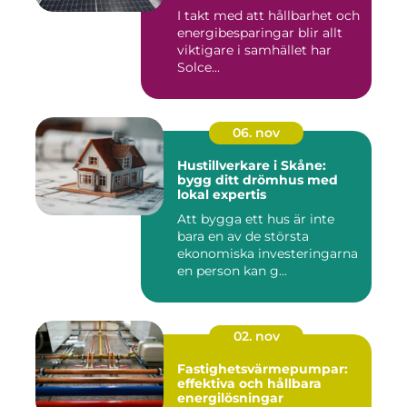
I takt med att hållbarhet och
energibesparingar blir allt
viktigare i samhället har
Solce...
06. nov
Hustillverkare i Skåne:
bygg ditt drömhus med
lokal expertis
Att bygga ett hus är inte
bara en av de största
ekonomiska investeringarna
en person kan g...
02. nov
Fastighetsvärmepumpar:
effektiva och hållbara
energilösningar