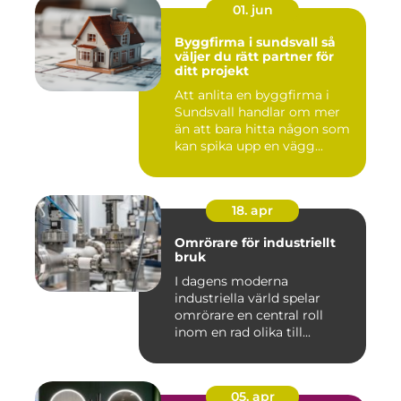
01. jun
Byggfirma i sundsvall så
väljer du rätt partner för
ditt projekt
Att anlita en byggfirma i
Sundsvall handlar om mer
än att bara hitta någon som
kan spika upp en vägg...
18. apr
Omrörare för industriellt
bruk
I dagens moderna
industriella värld spelar
omrörare en central roll
inom en rad olika till...
05. apr