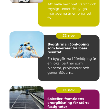
energieffektivitet
Att hålla hemmet varmt och
mysigt under de kyliga
månaderna är en prioritet
fö...
27. nov
Byggfirma i Jönköping
som levererar hållbara
resultat
En byggfirma i Jönköping är
en lokal partner som
planerar, projekterar och
genomf&oum...
12. nov
Solceller: framtidens
energilösning för större
fastigheter