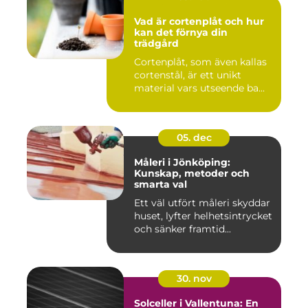
Vad är cortenplåt och hur
kan det förnya din
trädgård
Cortenplåt, som även kallas
cortenstål, är ett unikt
material vars utseende ba...
05. dec
Måleri i Jönköping:
Kunskap, metoder och
smarta val
Ett väl utfört måleri skyddar
huset, lyfter helhetsintrycket
och sänker framtid...
30. nov
Solceller i Vallentuna: En