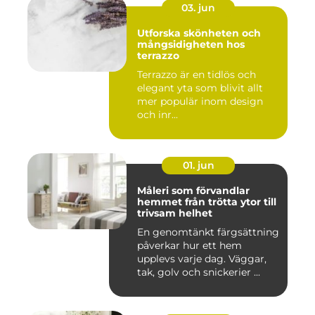
03. jun
Utforska skönheten och
mångsidigheten hos
terrazzo
Terrazzo är en tidlös och
elegant yta som blivit allt
mer populär inom design
och inr...
01. jun
Måleri som förvandlar
hemmet från trötta ytor till
trivsam helhet
En genomtänkt färgsättning
påverkar hur ett hem
upplevs varje dag. Väggar,
tak, golv och snickerier ...