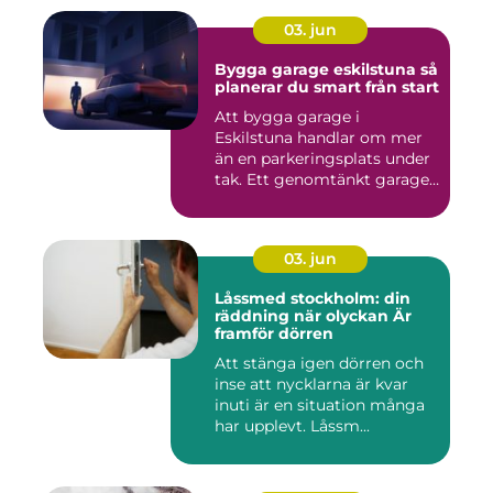
03. jun
Bygga garage eskilstuna så
planerar du smart från start
Att bygga garage i
Eskilstuna handlar om mer
än en parkeringsplats under
tak. Ett genomtänkt garage
...
03. jun
Låssmed stockholm: din
räddning när olyckan Är
framför dörren
Att stänga igen dörren och
inse att nycklarna är kvar
inuti är en situation många
har upplevt. Låssm...