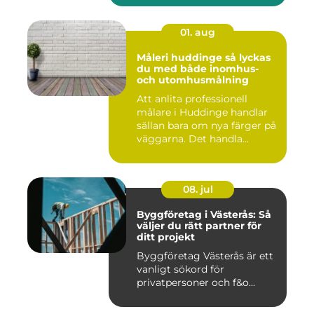
01. aug
Måleri huddinge så lyckas
du med både inomhus-
och utomhusmålning
Att anlita professionell
målare i Huddinge handlar
sällan bara om nya färger på
väggarna. Det handla...
08. jul
Byggföretag i Västerås: Så
väljer du rätt partner för
ditt projekt
Byggföretag Västerås är ett
vanligt sökord för
privatpersoner och f&o...