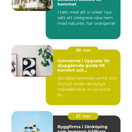
hemmet
I takt med att vi söker nya
sätt att integrera våra hem
med naturen, har orangerier
...
28. nov
Golvvärme i Uppsala: En
djupgående guide till
komfort och
energieffektivitet
Att hålla hemmet varmt och
mysigt under de kyliga
månaderna är en prioritet
fö...
27. nov
Byggfirma i Jönköping
som levererar hållbara