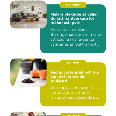
03. mar
Målare blekinge så väljer
du rätt hantverkare för
måleri och golv
Att anlita en målare i
Blekinge handlar om mer än
att bara få nya färger på
väggarna. En duktig hant...
09. feb
Vad är cortenplåt och hur
kan det förnya din
trädgård
Cortenplåt, som även kallas
cortenstål, är ett unikt
material vars utseende ba...