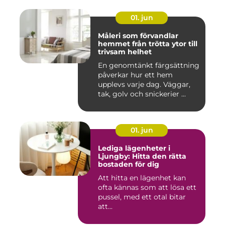
01. jun
Måleri som förvandlar
hemmet från trötta ytor till
trivsam helhet
En genomtänkt färgsättning
påverkar hur ett hem
upplevs varje dag. Väggar,
tak, golv och snickerier ...
01. jun
Lediga lägenheter i
Ljungby: Hitta den rätta
bostaden för dig
Att hitta en lägenhet kan
ofta kännas som att lösa ett
pussel, med ett otal bitar
att...