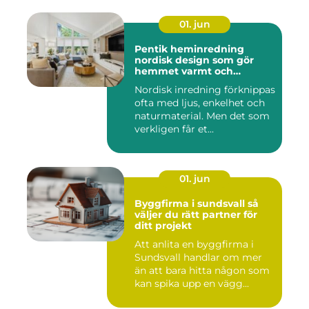
01. jun
Pentik heminredning
nordisk design som gör
hemmet varmt och
personligt
Nordisk inredning förknippas
ofta med ljus, enkelhet och
naturmaterial. Men det som
verkligen får et...
01. jun
Byggfirma i sundsvall så
väljer du rätt partner för
ditt projekt
Att anlita en byggfirma i
Sundsvall handlar om mer
än att bara hitta någon som
kan spika upp en vägg...