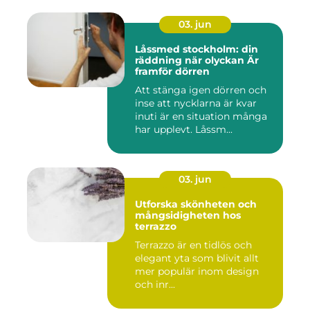
03. jun
Låssmed stockholm: din
räddning när olyckan Är
framför dörren
Att stänga igen dörren och
inse att nycklarna är kvar
inuti är en situation många
har upplevt. Låssm...
03. jun
Utforska skönheten och
mångsidigheten hos
terrazzo
Terrazzo är en tidlös och
elegant yta som blivit allt
mer populär inom design
och inr...