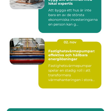
lokal expertis
Att bygga ett hus är inte
bara en av de största
ekonomiska investeringarna
en person kan g...
02. nov
Fastighetsvärmepumpar:
effektiva och hållbara
energilösningar
Fastighetsvärmepumpar
spelar en stadig roll i att
transformera
värmehanteringen i stora
by...