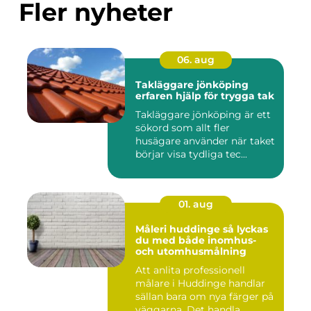
Fler nyheter
06. aug
Takläggare jönköping
erfaren hjälp för trygga tak
Takläggare jönköping är ett
sökord som allt fler
husägare använder när taket
börjar visa tydliga tec...
01. aug
Måleri huddinge så lyckas
du med både inomhus-
och utomhusmålning
Att anlita professionell
målare i Huddinge handlar
sällan bara om nya färger på
väggarna. Det handla...