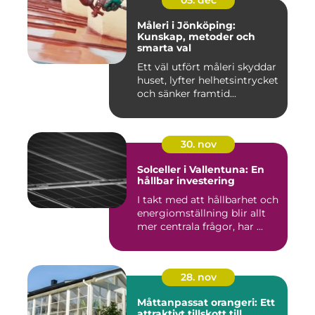
05. dec
Måleri i Jönköping:
Kunskap, metoder och
smarta val
Ett väl utfört måleri skyddar
huset, lyfter helhetsintrycket
och sänker framtid...
30. nov
Solceller i Vallentuna: En
hållbar investering
I takt med att hållbarhet och
energiomställning blir allt
mer centrala frågor, har ...
28. nov
Måttanpassat orangeri: Ett
attraktivt tillskott till