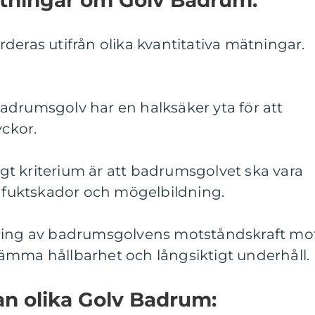
deras utifrån olika kvantitativa mätningar.
adrumsgolv har en halksäker yta för att
yckor.
tigt kriterium är att badrumsgolvet ska vara
a fuktskador och mögelbildning.
ering av badrumsgolvens motståndskraft mo
estämma hållbarhet och långsiktigt underhåll.
lan olika Golv Badrum: