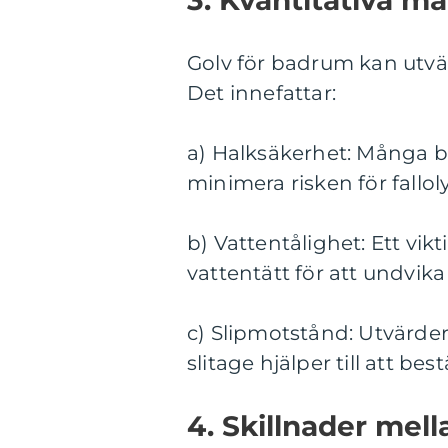
Golv för badrum kan utvär
Det innefattar:
a) Halksäkerhet: Många b
minimera risken för fallol
b) Vattentålighet: Ett vik
vattentätt för att undvik
c) Slipmotstånd: Utvärd
slitage hjälper till att b
4. Skillnader mel