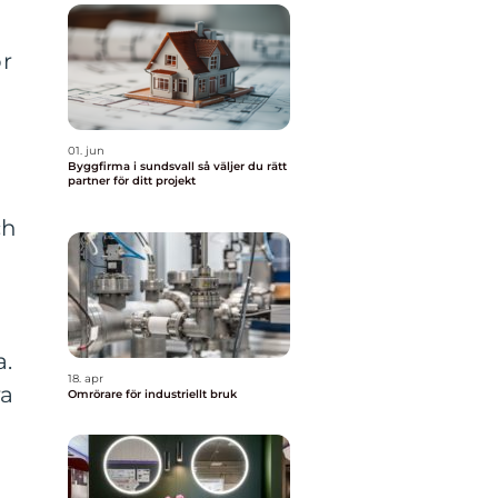
ör
01. jun
Byggfirma i sundsvall så väljer du rätt
partner för ditt projekt
ch
a.
18. apr
ra
Omrörare för industriellt bruk