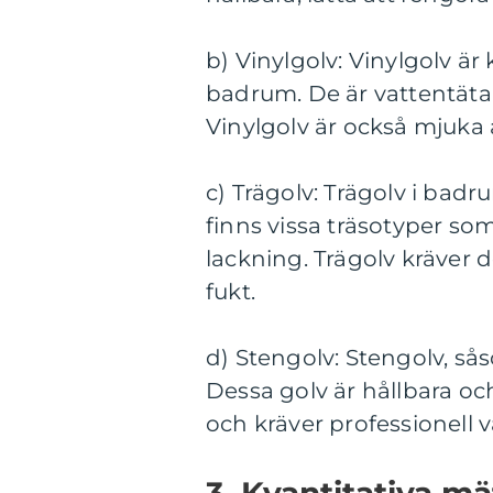
b) Vinylgolv: Vinylgolv är
badrum. De är vattentäta
Vinylgolv är också mjuka 
c) Trägolv: Trägolv i bad
finns vissa träsotyper so
lackning. Trägolv kräver 
fukt.
d) Stengolv: Stengolv, så
Dessa golv är hållbara och
och kräver professionell v
3. Kvantitativa m