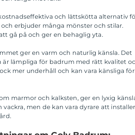
 kostnadseffektiva och lättskötta alternativ f
 och erbjuder många mönster och stilar.
att gå på och ger en behaglig yta.
rummet ger en varm och naturlig känsla. Det
m är lämpliga för badrum med rätt kvalitet o
dock mer underhåll och kan vara känsliga för
som marmor och kalksten, ger en lyxig känsl
 vackra, men de kan vara dyrare att installe
ård.
ätningar om Golv Badrum: