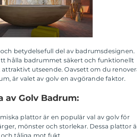
 och betydelsefull del av badrumsdesignen.
i att hålla badrummet säkert och funktionellt
 attraktivt utseende. Oavsett om du renover
rum, är valet av golv en avgörande faktor.
na av Golv Badrum:
miska plattor är en populär val av golv för
ärger, mönster och storlekar. Dessa plattor ä
 och tåliga mot fukt.