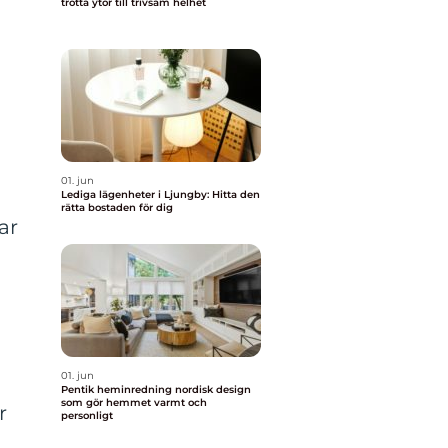
trötta ytor till trivsam helhet
01. jun
Lediga lägenheter i Ljungby: Hitta den
rätta bostaden för dig
ar
01. jun
Pentik heminredning nordisk design
som gör hemmet varmt och
r
personligt