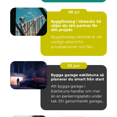
08. jul
Byggföretag i Västerås: Så
väljer du rätt partner för
ditt projekt
Byggföretag Västerås är ett
vanligt sökord för
privatpersoner och f&o...
03. jun
Bygga garage eskilstuna så
planerar du smart från start
Att bygga garage i
Eskilstuna handlar om mer
än en parkeringsplats under
tak. Ett genomtänkt garage
...