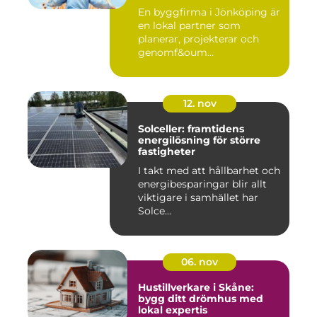
En byggfirma i Jönköping är
en lokal partner som
planerar, projekterar och
genomf&oum...
12. nov
Solceller: framtidens
energilösning för större
fastigheter
I takt med att hållbarhet och
energibesparingar blir allt
viktigare i samhället har
Solce...
06. nov
Hustillverkare i Skåne:
bygg ditt drömhus med
lokal expertis