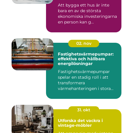
Att bygga ett hus är inte
bara en av de största
ekonomiska investeringarna
en person kan g...
02. nov
Fastighetsvärmepumpar:
effektiva och hållbara
energilösningar
Fastighetsvärmepumpar
spelar en stadig roll i att
transformera
värmehanteringen i stora
by...
31. okt
Utforska det vackra i
vintage-möbler