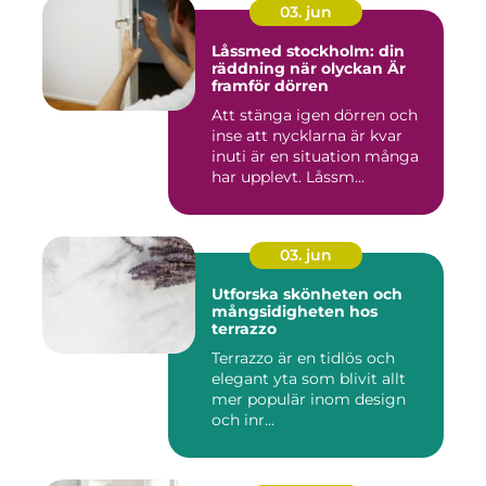
03. jun
Låssmed stockholm: din
räddning när olyckan Är
framför dörren
Att stänga igen dörren och
inse att nycklarna är kvar
inuti är en situation många
har upplevt. Låssm...
03. jun
Utforska skönheten och
mångsidigheten hos
terrazzo
Terrazzo är en tidlös och
elegant yta som blivit allt
mer populär inom design
och inr...