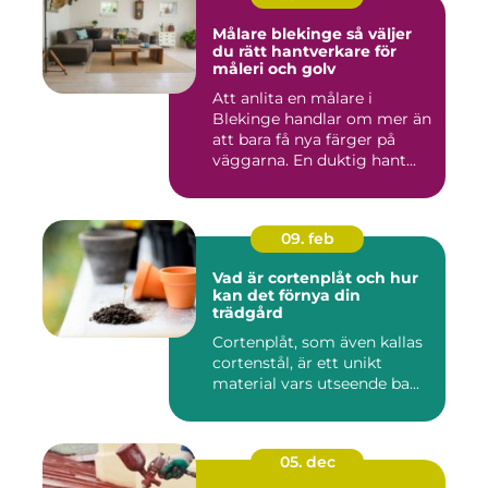
Målare blekinge så väljer
du rätt hantverkare för
måleri och golv
Att anlita en målare i
Blekinge handlar om mer än
att bara få nya färger på
väggarna. En duktig hant...
09. feb
Vad är cortenplåt och hur
kan det förnya din
trädgård
Cortenplåt, som även kallas
cortenstål, är ett unikt
material vars utseende ba...
05. dec