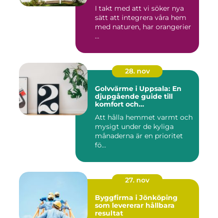
I takt med att vi söker nya
sätt att integrera våra hem
med naturen, har orangerier
...
28. nov
Golvvärme i Uppsala: En
djupgående guide till
komfort och
energieffektivitet
Att hålla hemmet varmt och
mysigt under de kyliga
månaderna är en prioritet
fö...
27. nov
Byggfirma i Jönköping
som levererar hållbara
resultat