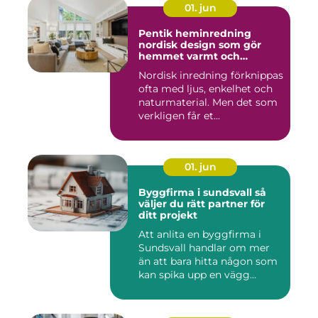
01. jun
Pentik heminredning
nordisk design som gör
hemmet varmt och
personligt
Nordisk inredning förknippas
ofta med ljus, enkelhet och
naturmaterial. Men det som
verkligen får et...
01. jun
Byggfirma i sundsvall så
väljer du rätt partner för
ditt projekt
Att anlita en byggfirma i
Sundsvall handlar om mer
än att bara hitta någon som
kan spika upp en vägg...