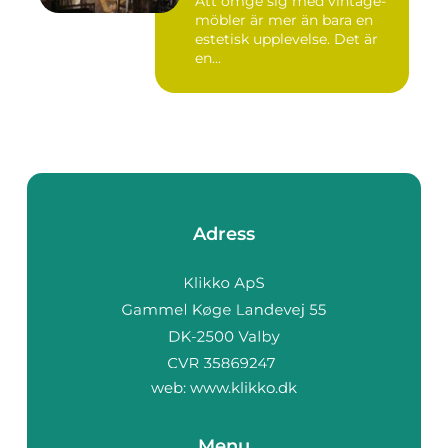
Att omge sig med vintage-
möbler är mer än bara en
estetisk upplevelse. Det är
en...
Adress
web:
www.klikko.dk
Menu