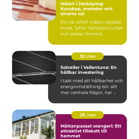
Måleri i Jönköping:
Kunskap, metoder och
smarta val
Ett väl utfört måleri skyddar
huset, lyfter helhetsintrycket
och sänker framtid...
30. nov
Solceller i Vallentuna: En
hållbar investering
I takt med att hållbarhet och
energiomställning blir allt
mer centrala frågor, har ...
28. nov
Måttanpassat orangeri: Ett
attraktivt tillskott till
hemmet