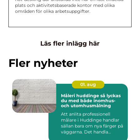
plats och aktivitetsbaserade kontor med olika
områden för olika arbetsuppgifter.
Läs fler inlägg här
Fler nyheter
01. aug
Måleri huddinge så lyckas
du med både inomhus-
och utomhusmålning
Att anlita professionell
målare i Huddinge handlar
sällan bara om nya färger på
väggarna. Det handla...