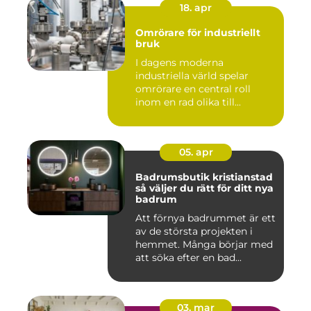
18. apr
Omrörare för industriellt
bruk
I dagens moderna
industriella värld spelar
omrörare en central roll
inom en rad olika till...
05. apr
Badrumsbutik kristianstad
så väljer du rätt för ditt nya
badrum
Att förnya badrummet är ett
av de största projekten i
hemmet. Många börjar med
att söka efter en bad...
03. mar