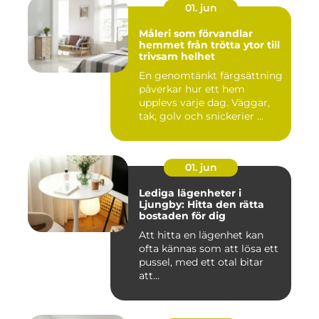
01. jun
Måleri som förvandlar
hemmet från trötta ytor till
trivsam helhet
En genomtänkt färgsättning
påverkar hur ett hem
upplevs varje dag. Väggar,
tak, golv och snickerier ...
01. jun
Lediga lägenheter i
Ljungby: Hitta den rätta
bostaden för dig
Att hitta en lägenhet kan
ofta kännas som att lösa ett
pussel, med ett otal bitar
att...