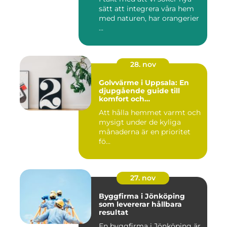
sätt att integrera våra hem
med naturen, har orangerier
...
28. nov
Golvvärme i Uppsala: En
djupgående guide till
komfort och
energieffektivitet
Att hålla hemmet varmt och
mysigt under de kyliga
månaderna är en prioritet
fö...
27. nov
Byggfirma i Jönköping
som levererar hållbara
resultat
En byggfirma i Jönköping är