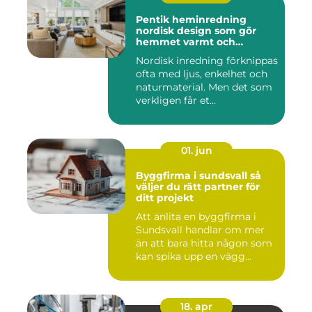
Pentik heminredning
nordisk design som gör
hemmet varmt och
personligt
Nordisk inredning förknippas
ofta med ljus, enkelhet och
naturmaterial. Men det som
verkligen får et...
01. jun
Byggfirma i sundsvall så
väljer du rätt partner för
ditt projekt
Att anlita en byggfirma i
Sundsvall handlar om mer
än att bara hitta någon som
kan spika upp en vägg...
18. apr