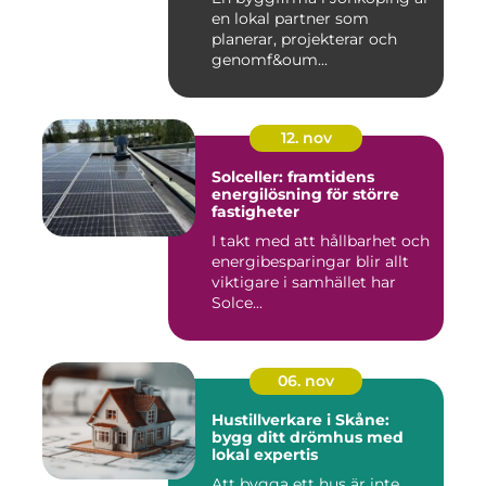
en lokal partner som
planerar, projekterar och
genomf&oum...
12. nov
Solceller: framtidens
energilösning för större
fastigheter
I takt med att hållbarhet och
energibesparingar blir allt
viktigare i samhället har
Solce...
06. nov
Hustillverkare i Skåne:
bygg ditt drömhus med
lokal expertis
Att bygga ett hus är inte