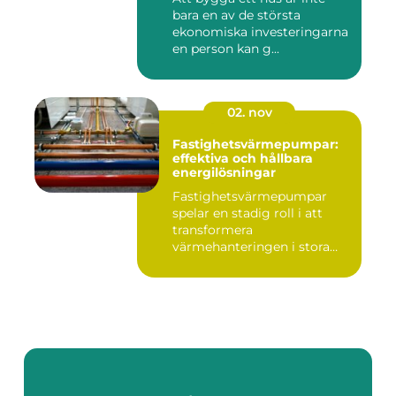
bara en av de största
ekonomiska investeringarna
en person kan g...
02. nov
Fastighetsvärmepumpar:
effektiva och hållbara
energilösningar
Fastighetsvärmepumpar
spelar en stadig roll i att
transformera
värmehanteringen i stora
by...