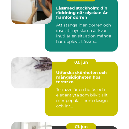
Låssmed stockholm: din
räddning när olyckan Är
framför dörren
Att stänga igen dörren och
inse att nycklarna är kvar
inuti är en situation många
har upplevt. Låssm...
03. jun
Utforska skönheten och
mångsidigheten hos
terrazzo
Terrazzo är en tidlös och
elegant yta som blivit allt
mer populär inom design
och inr...
01. jun