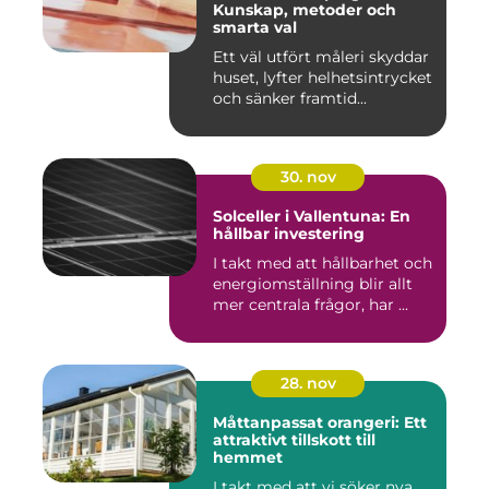
Kunskap, metoder och
smarta val
Ett väl utfört måleri skyddar
huset, lyfter helhetsintrycket
och sänker framtid...
30. nov
Solceller i Vallentuna: En
hållbar investering
I takt med att hållbarhet och
energiomställning blir allt
mer centrala frågor, har ...
28. nov
Måttanpassat orangeri: Ett
attraktivt tillskott till
hemmet
I takt med att vi söker nya