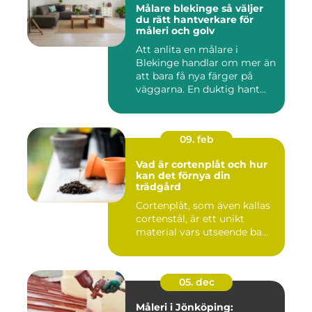
Målare blekinge så väljer
du rätt hantverkare för
måleri och golv
Att anlita en målare i
Blekinge handlar om mer än
att bara få nya färger på
väggarna. En duktig hant...
09. feb
Vad är cortenplåt och hur
kan det förnya din
trädgård
Cortenplåt, som även kallas
cortenstål, är ett unikt
material vars utseende ba...
05. dec
Måleri i Jönköping: