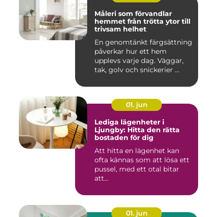
Måleri som förvandlar
hemmet från trötta ytor till
trivsam helhet
En genomtänkt färgsättning
påverkar hur ett hem
upplevs varje dag. Väggar,
tak, golv och snickerier ...
01. jun
Lediga lägenheter i
Ljungby: Hitta den rätta
bostaden för dig
Att hitta en lägenhet kan
ofta kännas som att lösa ett
pussel, med ett otal bitar
att...
01. jun