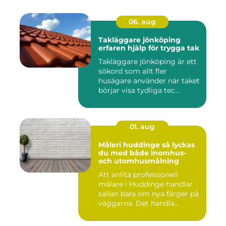
06. aug
Takläggare jönköping
erfaren hjälp för trygga tak
Takläggare jönköping är ett
sökord som allt fler
husägare använder när taket
börjar visa tydliga tec...
01. aug
Måleri huddinge så lyckas
du med både inomhus-
och utomhusmålning
Att anlita professionell
målare i Huddinge handlar
sällan bara om nya färger på
väggarna. Det handla...