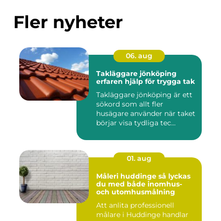
Fler nyheter
06. aug
Takläggare jönköping
erfaren hjälp för trygga tak
Takläggare jönköping är ett
sökord som allt fler
husägare använder när taket
börjar visa tydliga tec...
01. aug
Måleri huddinge så lyckas
du med både inomhus-
och utomhusmålning
Att anlita professionell
målare i Huddinge handlar