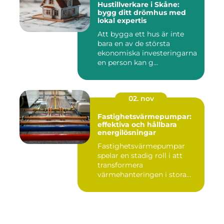
Hustillverkare i Skåne:
bygg ditt drömhus med
lokal expertis
Att bygga ett hus är inte
bara en av de största
ekonomiska investeringarna
en person kan g...
02. nov
Fastighetsvärmepumpar:
effektiva och hållbara
energilösningar
Fastighetsvärmepumpar
spelar en stadig roll i att
transformera
värmehanteringen i stora
by...