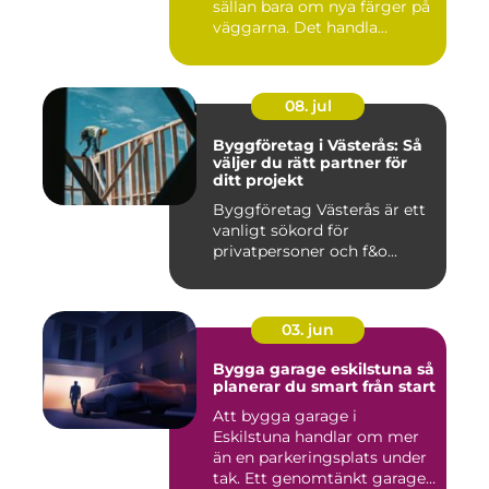
sällan bara om nya färger på
väggarna. Det handla...
08. jul
Byggföretag i Västerås: Så
väljer du rätt partner för
ditt projekt
Byggföretag Västerås är ett
vanligt sökord för
privatpersoner och f&o...
03. jun
Bygga garage eskilstuna så
planerar du smart från start
Att bygga garage i
Eskilstuna handlar om mer
än en parkeringsplats under
tak. Ett genomtänkt garage