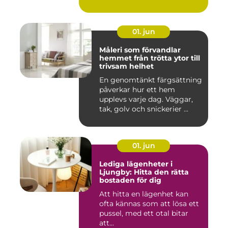
01. jun
Måleri som förvandlar
hemmet från trötta ytor till
trivsam helhet
En genomtänkt färgsättning
påverkar hur ett hem
upplevs varje dag. Väggar,
tak, golv och snickerier ...
01. jun
Lediga lägenheter i
Ljungby: Hitta den rätta
bostaden för dig
Att hitta en lägenhet kan
ofta kännas som att lösa ett
pussel, med ett otal bitar
att...