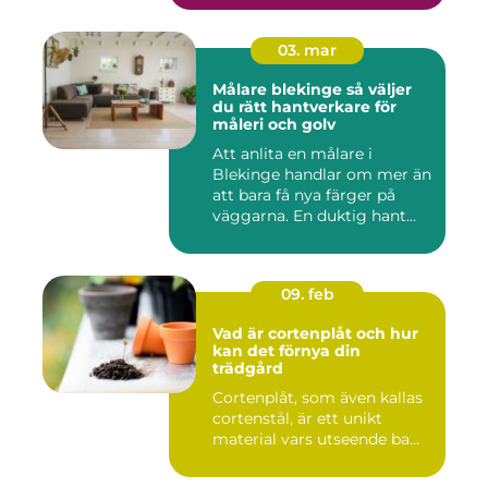
03. mar
Målare blekinge så väljer
du rätt hantverkare för
måleri och golv
Att anlita en målare i
Blekinge handlar om mer än
att bara få nya färger på
väggarna. En duktig hant...
09. feb
Vad är cortenplåt och hur
kan det förnya din
trädgård
Cortenplåt, som även kallas
cortenstål, är ett unikt
material vars utseende ba...