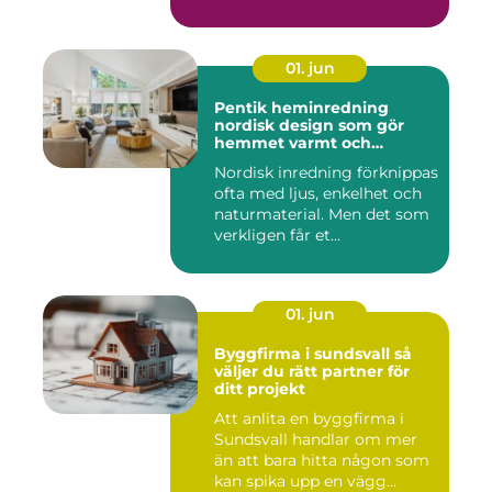
01. jun
Pentik heminredning
nordisk design som gör
hemmet varmt och
personligt
Nordisk inredning förknippas
ofta med ljus, enkelhet och
naturmaterial. Men det som
verkligen får et...
01. jun
Byggfirma i sundsvall så
väljer du rätt partner för
ditt projekt
Att anlita en byggfirma i
Sundsvall handlar om mer
än att bara hitta någon som
kan spika upp en vägg...