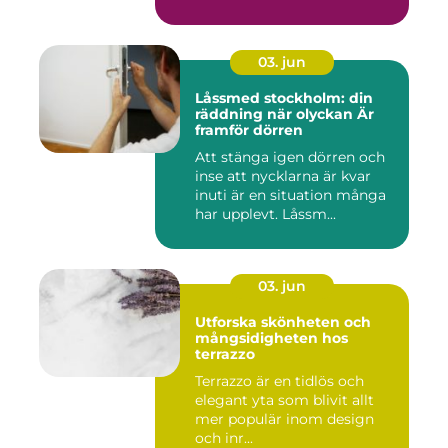
...
03. jun
Låssmed stockholm: din
räddning när olyckan Är
framför dörren
Att stänga igen dörren och
inse att nycklarna är kvar
inuti är en situation många
har upplevt. Låssm...
03. jun
Utforska skönheten och
mångsidigheten hos
terrazzo
Terrazzo är en tidlös och
elegant yta som blivit allt
mer populär inom design
och inr...