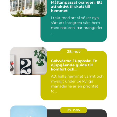
Måttanpassat orangeri: Ett
attraktivt tillskott till
hemmet
I takt med att vi söker nya
sätt att integrera våra hem
med naturen, har orangerier
...
28. nov
Golvvärme i Uppsala: En
djupgående guide till
komfort och
energieffektivitet
Att hålla hemmet varmt och
mysigt under de kyliga
månaderna är en prioritet
fö...
27. nov