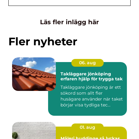
Läs fler inlägg här
Fler nyheter
06. aug
Takläggare jönköping
erfaren hjälp för trygga tak
Takläggare jönköping är ett
sökord som allt fler
husägare använder när taket
börjar visa tydliga tec...
01. aug
Måleri huddinge så lyckas