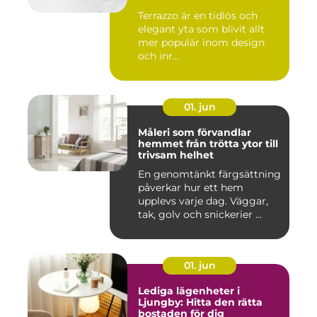
Terrazzo är en tidlös och
elegant yta som blivit allt
mer populär inom design
och inr...
01. jun
Måleri som förvandlar
hemmet från trötta ytor till
trivsam helhet
En genomtänkt färgsättning
påverkar hur ett hem
upplevs varje dag. Väggar,
tak, golv och snickerier ...
01. jun
Lediga lägenheter i
Ljungby: Hitta den rätta
bostaden för dig