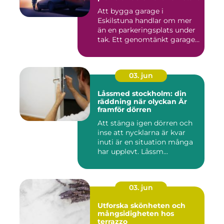
Att bygga garage i
Eskilstuna handlar om mer
än en parkeringsplats under
tak. Ett genomtänkt garage
...
03. jun
Låssmed stockholm: din
räddning när olyckan Är
framför dörren
Att stänga igen dörren och
inse att nycklarna är kvar
inuti är en situation många
har upplevt. Låssm...
03. jun
Utforska skönheten och
mångsidigheten hos
terrazzo