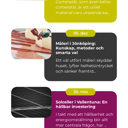
Cortenplåt, som även kallas
cortenstål, är ett unikt
material vars utseende ba...
05. dec
Måleri i Jönköping:
Kunskap, metoder och
smarta val
Ett väl utfört måleri skyddar
huset, lyfter helhetsintrycket
och sänker framtid...
30. nov
Solceller i Vallentuna: En
hållbar investering
I takt med att hållbarhet och
energiomställning blir allt
mer centrala frågor, har ...