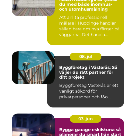
du med både inomhus-
och utomhusmålning
Att anlita professionell
målare i Huddinge handlar
sällan bara om nya färger på
väggarna. Det handla...
08. jul
Byggföretag i Västerås: Så
väljer du rätt partner för
ditt projekt
Byggföretag Västerås är ett
vanligt sökord för
privatpersoner och f&o...
03. jun
Bygga garage eskilstuna så
planerar du smart från start