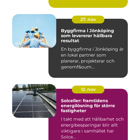
27. nov
Byggfirma i Jönköping
som levererar hållbara
resultat
En byggfirma i Jönköping är
en lokal partner som
planerar, projekterar och
genomf&oum...
12. nov
Solceller: framtidens
energilösning för större
fastigheter
I takt med att hållbarhet och
energibesparingar blir allt
viktigare i samhället har
Solce...