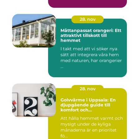
28. nov
Måttanpassat orangeri: Ett
attraktivt tillskott till
hemmet
I takt med att vi söker nya
sätt att integrera våra hem
med naturen, har orangerier
...
28. nov
Golvvärme i Uppsala: En
djupgående guide till
komfort och
energieffektivitet
Att hålla hemmet varmt och
mysigt under de kyliga
månaderna är en prioritet
fö...