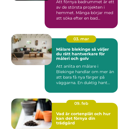
Att förnya badrummet är ett
av de största projekten i
hemmet. Många börjar med
att söka efter en bad...
03. mar
Målare blekinge så väljer
du rätt hantverkare för
måleri och golv
Att anlita en målare i
Blekinge handlar om mer än
att bara få nya färger på
väggarna. En duktig hant...
09. feb
Vad är cortenplåt och hur
kan det förnya din
trädgård