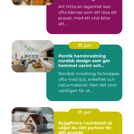
Att hitta en lägenhet kan
ofta kännas som att lösa ett
pussel, med ett otal bitar
att...
01. jun
Pentik heminredning
nordisk design som gör
hemmet varmt och
personligt
Nordisk inredning förknippas
ofta med ljus, enkelhet och
naturmaterial. Men det som
verkligen får et...
01. jun
Byggfirma i sundsvall så
väljer du rätt partner för
ditt projekt