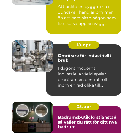
Att anlita en byggfirma i
Sundsvall handlar om mer
än att bara hitta någon som
kan spika upp en vägg...
18. apr
Omrörare för industriellt
bruk
I dagens moderna
industriella värld spelar
omrörare en central roll
inom en rad olika till...
05. apr
Badrumsbutik kristianstad
så väljer du rätt för ditt nya
badrum