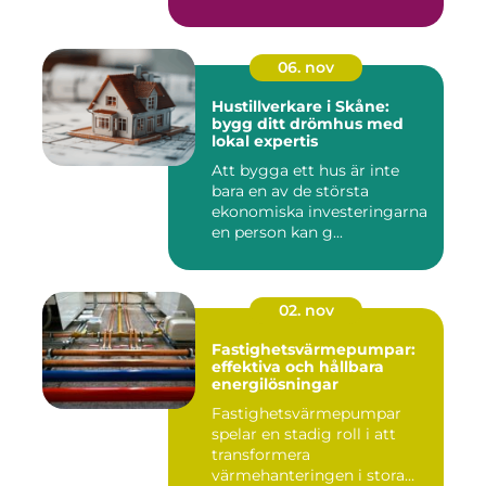
06. nov
Hustillverkare i Skåne:
bygg ditt drömhus med
lokal expertis
Att bygga ett hus är inte
bara en av de största
ekonomiska investeringarna
en person kan g...
02. nov
Fastighetsvärmepumpar:
effektiva och hållbara
energilösningar
Fastighetsvärmepumpar
spelar en stadig roll i att
transformera
värmehanteringen i stora