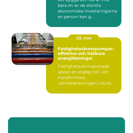
bara en av de största
ekonomiska investeringarna
en person kan g...
02. nov
Fastighetsvärmepumpar:
effektiva och hållbara
energilösningar
Fastighetsvärmepumpar
spelar en stadig roll i att
transformera
värmehanteringen i stora
by...