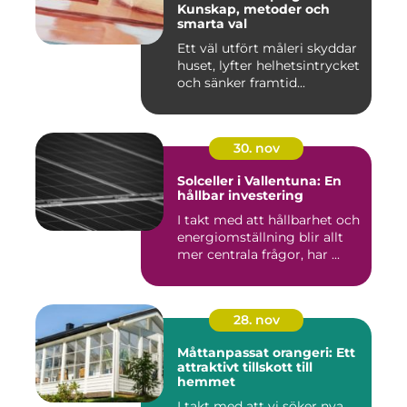
Kunskap, metoder och
smarta val
Ett väl utfört måleri skyddar
huset, lyfter helhetsintrycket
och sänker framtid...
30. nov
Solceller i Vallentuna: En
hållbar investering
I takt med att hållbarhet och
energiomställning blir allt
mer centrala frågor, har ...
28. nov
Måttanpassat orangeri: Ett
attraktivt tillskott till
hemmet
I takt med att vi söker nya