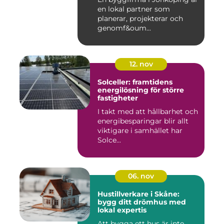
en lokal partner som
planerar, projekterar och
genomf&oum...
12. nov
Solceller: framtidens
energilösning för större
fastigheter
I takt med att hållbarhet och
energibesparingar blir allt
viktigare i samhället har
Solce...
06. nov
Hustillverkare i Skåne:
bygg ditt drömhus med
lokal expertis
Att bygga ett hus är inte