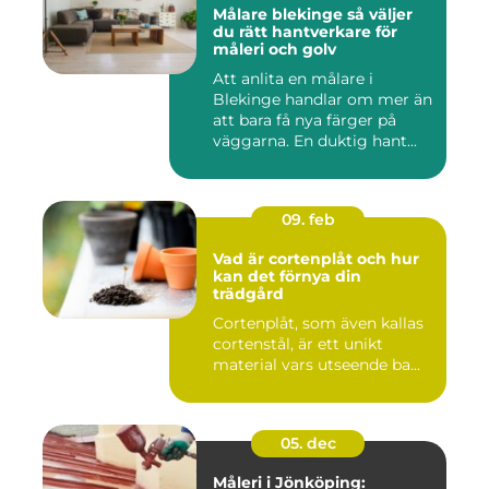
Målare blekinge så väljer
du rätt hantverkare för
måleri och golv
Att anlita en målare i
Blekinge handlar om mer än
att bara få nya färger på
väggarna. En duktig hant...
09. feb
Vad är cortenplåt och hur
kan det förnya din
trädgård
Cortenplåt, som även kallas
cortenstål, är ett unikt
material vars utseende ba...
05. dec
Måleri i Jönköping: