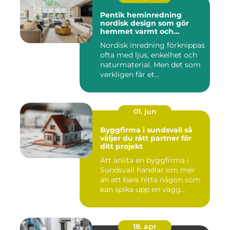
Pentik heminredning
nordisk design som gör
hemmet varmt och
personligt
Nordisk inredning förknippas
ofta med ljus, enkelhet och
naturmaterial. Men det som
verkligen får et...
01. jun
Byggfirma i sundsvall så
väljer du rätt partner för
ditt projekt
Att anlita en byggfirma i
Sundsvall handlar om mer
än att bara hitta någon som
kan spika upp en vägg...
18. apr