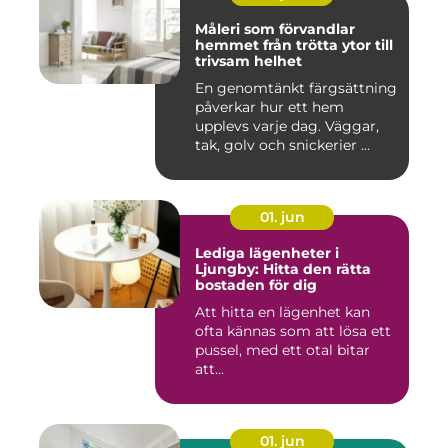
Måleri som förvandlar
hemmet från trötta ytor till
trivsam helhet
En genomtänkt färgsättning
påverkar hur ett hem
upplevs varje dag. Väggar,
tak, golv och snickerier ...
01. jun
Lediga lägenheter i
Ljungby: Hitta den rätta
bostaden för dig
Att hitta en lägenhet kan
ofta kännas som att lösa ett
pussel, med ett otal bitar
att...
01. jun