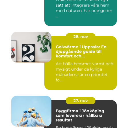
sätt att integrera våra hem
med naturen, har orangerier
...
28. nov
Golvvärme i Uppsala: En
djupgående guide till
komfort och
energieffektivitet
Att hålla hemmet varmt och
mysigt under de kyliga
månaderna är en prioritet
fö...
27. nov
Byggfirma i Jönköping
som levererar hållbara
resultat
En byggfirma i Jönköping är