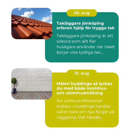
06. aug
Takläggare jönköping
erfaren hjälp för trygga tak
Takläggare jönköping är ett
sökord som allt fler
husägare använder när taket
börjar visa tydliga tec...
01. aug
Måleri huddinge så lyckas
du med både inomhus-
och utomhusmålning
Att anlita professionell
målare i Huddinge handlar
sällan bara om nya färger på
väggarna. Det handla...