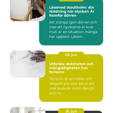
Låssmed stockholm: din
räddning när olyckan Är
framför dörren
Att stänga igen dörren och
inse att nycklarna är kvar
inuti är en situation många
har upplevt. Låssm...
03. jun
Utforska skönheten och
mångsidigheten hos
terrazzo
Terrazzo är en tidlös och
elegant yta som blivit allt
mer populär inom design
och inr...
01. jun