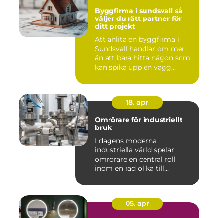
Byggfirma i sundsvall så
väljer du rätt partner för
ditt projekt
Att anlita en byggfirma i
Sundsvall handlar om mer
än att bara hitta någon som
kan spika upp en vägg...
18. apr
Omrörare för industriellt
bruk
I dagens moderna
industriella värld spelar
omrörare en central roll
inom en rad olika till...
05. apr