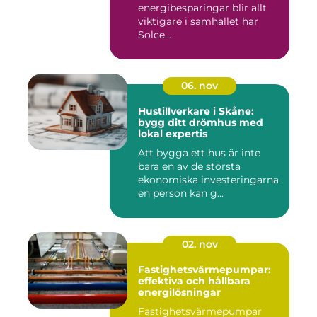
energibesparingar blir allt
viktigare i samhället har
Solce...
06. nov
Hustillverkare i Skåne:
bygg ditt drömhus med
lokal expertis
Att bygga ett hus är inte
bara en av de största
ekonomiska investeringarna
en person kan g...
02. nov
Fastighetsvärmepumpar:
effektiva och hållbara
energilösningar
Fastighetsvärmepumpar