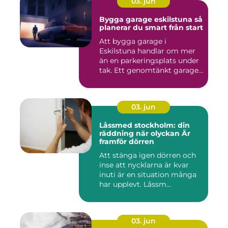
03. jun
Bygga garage eskilstuna så
planerar du smart från start
Att bygga garage i
Eskilstuna handlar om mer
än en parkeringsplats under
tak. Ett genomtänkt garage
...
03. jun
Låssmed stockholm: din
räddning när olyckan Är
framför dörren
Att stänga igen dörren och
inse att nycklarna är kvar
inuti är en situation många
har upplevt. Låssm...
03. jun