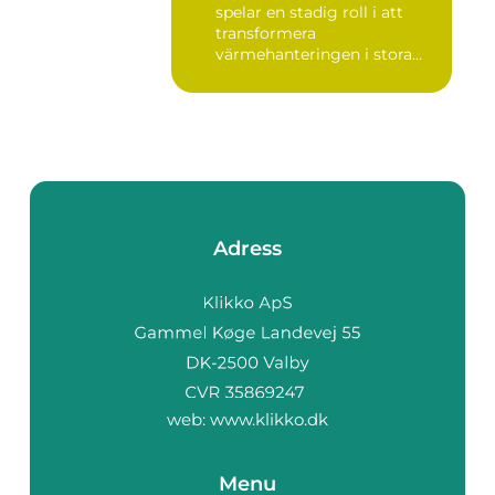
spelar en stadig roll i att
transformera
värmehanteringen i stora
by...
Adress
web:
www.klikko.dk
Menu