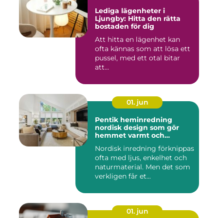
Lediga lägenheter i
Ljungby: Hitta den rätta
bostaden för dig
Att hitta en lägenhet kan
ofta kännas som att lösa ett
pussel, med ett otal bitar
att...
01. jun
Pentik heminredning
nordisk design som gör
hemmet varmt och
personligt
Nordisk inredning förknippas
ofta med ljus, enkelhet och
naturmaterial. Men det som
verkligen får et...
01. jun