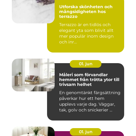
Utforska skönheten och
mångsidigheten hos
terrazzo
Terrazzo är en tidlös och
elegant yta som blivit allt
mer populär inom design
och inr...
01. jun
Måleri som förvandlar
hemmet från trötta ytor till
trivsam helhet
En genomtänkt färgsättning
påverkar hur ett hem
upplevs varje dag. Väggar,
tak, golv och snickerier ...
01. jun