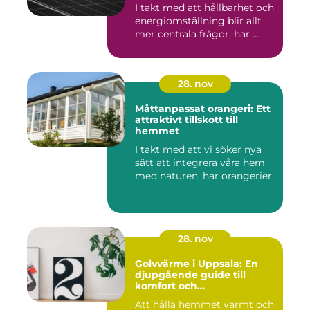
I takt med att hållbarhet och
energiomställning blir allt
mer centrala frågor, har ...
28. nov
Måttanpassat orangeri: Ett
attraktivt tillskott till
hemmet
I takt med att vi söker nya
sätt att integrera våra hem
med naturen, har orangerier
...
28. nov
Golvvärme i Uppsala: En
djupgående guide till
komfort och
energieffektivitet
Att hålla hemmet varmt och