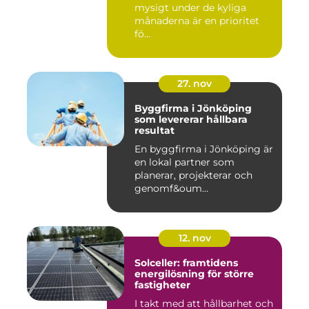
mysigt under de kyliga
månaderna är en prioritet
fö...
27. nov
Byggfirma i Jönköping
som levererar hållbara
resultat
En byggfirma i Jönköping är
en lokal partner som
planerar, projekterar och
genomf&oum...
12. nov
Solceller: framtidens
energilösning för större
fastigheter
I takt med att hållbarhet och