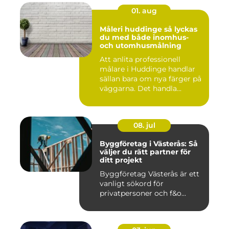
01. aug
Måleri huddinge så lyckas
du med både inomhus-
och utomhusmålning
Att anlita professionell
målare i Huddinge handlar
sällan bara om nya färger på
väggarna. Det handla...
08. jul
Byggföretag i Västerås: Så
väljer du rätt partner för
ditt projekt
Byggföretag Västerås är ett
vanligt sökord för
privatpersoner och f&o...