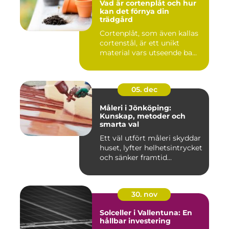
Vad är cortenplåt och hur
kan det förnya din
trädgård
Cortenplåt, som även kallas
cortenstål, är ett unikt
material vars utseende ba...
05. dec
Måleri i Jönköping:
Kunskap, metoder och
smarta val
Ett väl utfört måleri skyddar
huset, lyfter helhetsintrycket
och sänker framtid...
30. nov
Solceller i Vallentuna: En
hållbar investering