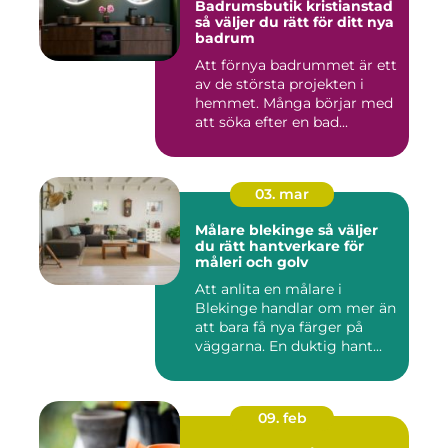
Badrumsbutik kristianstad
så väljer du rätt för ditt nya
badrum
Att förnya badrummet är ett
av de största projekten i
hemmet. Många börjar med
att söka efter en bad...
03. mar
Målare blekinge så väljer
du rätt hantverkare för
måleri och golv
Att anlita en målare i
Blekinge handlar om mer än
att bara få nya färger på
väggarna. En duktig hant...
09. feb