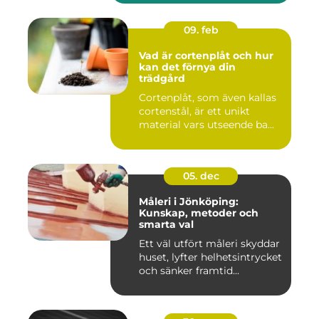
09. feb
Vad är cortenplåt och hur
kan det förnya din
trädgård
Cortenplåt, som även kallas
cortenstål, är ett unikt
material vars utseende ba...
05. dec
Måleri i Jönköping:
Kunskap, metoder och
smarta val
Ett väl utfört måleri skyddar
huset, lyfter helhetsintrycket
och sänker framtid...