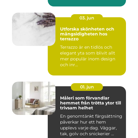
03. jun
Utforska skönheten och
mångsidigheten hos
terrazzo
Terrazzo är en tidlös och
elegant yta som blivit allt
mer populär inom design
och inr...
01. jun
Måleri som förvandlar
hemmet från trötta ytor till
trivsam helhet
En genomtänkt färgsättning
påverkar hur ett hem
upplevs varje dag. Väggar,
tak, golv och snickerier ...