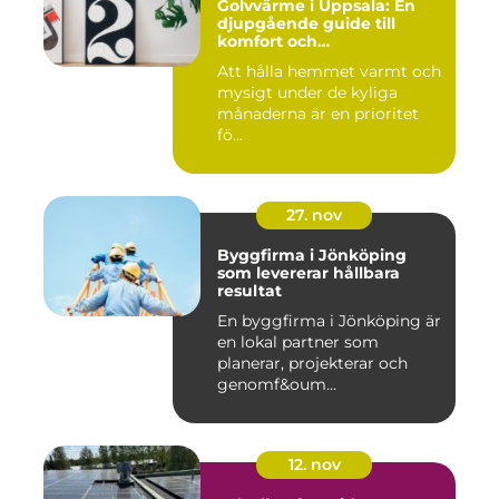
Golvvärme i Uppsala: En
djupgående guide till
komfort och
energieffektivitet
Att hålla hemmet varmt och
mysigt under de kyliga
månaderna är en prioritet
fö...
27. nov
Byggfirma i Jönköping
som levererar hållbara
resultat
En byggfirma i Jönköping är
en lokal partner som
planerar, projekterar och
genomf&oum...
12. nov