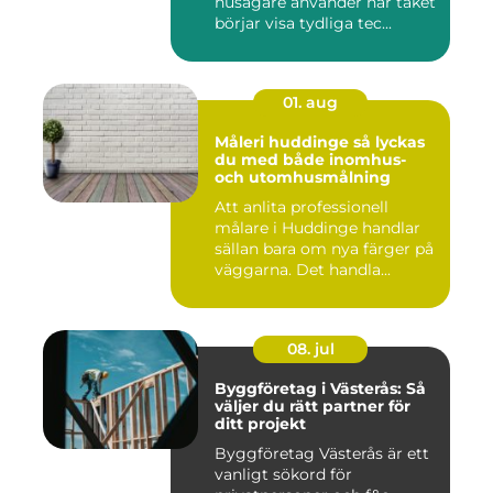
husägare använder när taket
börjar visa tydliga tec...
01. aug
Måleri huddinge så lyckas
du med både inomhus-
och utomhusmålning
Att anlita professionell
målare i Huddinge handlar
sällan bara om nya färger på
väggarna. Det handla...
08. jul
Byggföretag i Västerås: Så
väljer du rätt partner för
ditt projekt
Byggföretag Västerås är ett
vanligt sökord för