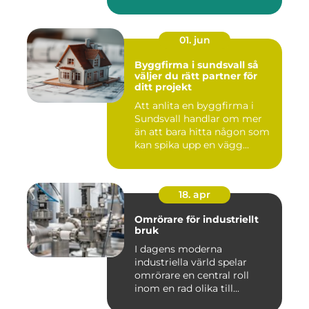
01. jun
Byggfirma i sundsvall så
väljer du rätt partner för
ditt projekt
Att anlita en byggfirma i
Sundsvall handlar om mer
än att bara hitta någon som
kan spika upp en vägg...
18. apr
Omrörare för industriellt
bruk
I dagens moderna
industriella värld spelar
omrörare en central roll
inom en rad olika till...