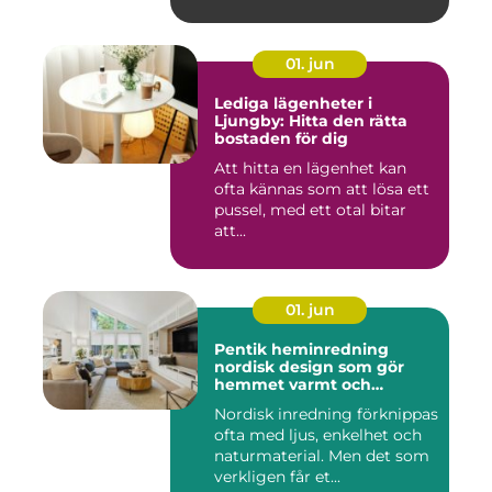
01. jun
Lediga lägenheter i
Ljungby: Hitta den rätta
bostaden för dig
Att hitta en lägenhet kan
ofta kännas som att lösa ett
pussel, med ett otal bitar
att...
01. jun
Pentik heminredning
nordisk design som gör
hemmet varmt och
personligt
Nordisk inredning förknippas
ofta med ljus, enkelhet och
naturmaterial. Men det som
verkligen får et...